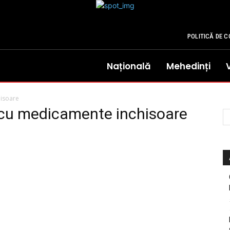
POLITICĂ DE C
Națională
Mehedinți
isoare
scu medicamente inchisoare