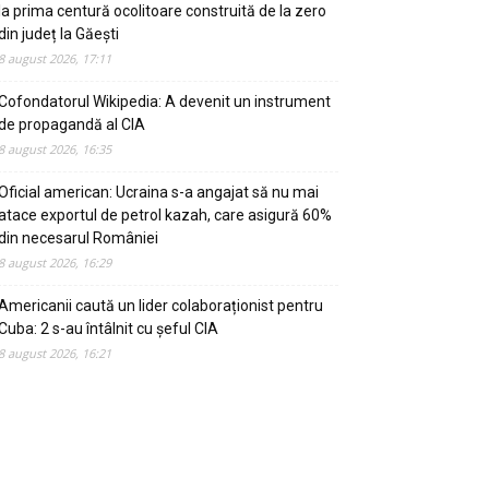
la prima centură ocolitoare construită de la zero
din județ la Găești
8 august 2026, 17:11
Cofondatorul Wikipedia: A devenit un instrument
de propagandă al CIA
8 august 2026, 16:35
Oficial american: Ucraina s-a angajat să nu mai
atace exportul de petrol kazah, care asigură 60%
din necesarul României
8 august 2026, 16:29
Americanii caută un lider colaboraționist pentru
Cuba: 2 s-au întâlnit cu șeful CIA
8 august 2026, 16:21