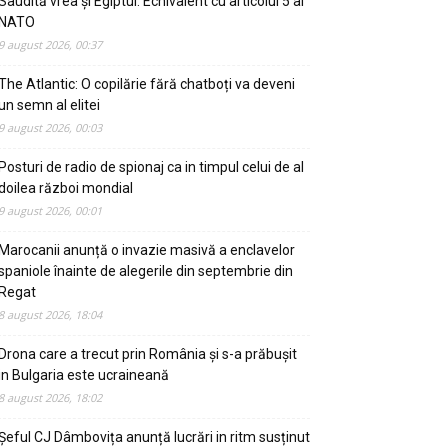
Saudită vrea și Egiptul. Echivalent cu articolul 5 al
NATO
9 august 2026, 00:37
The Atlantic: O copilărie fără chatboți va deveni
un semn al elitei
9 august 2026, 00:03
Posturi de radio de spionaj ca in timpul celui de al
doilea război mondial
9 august 2026, 00:01
Marocanii anunță o invazie masivă a enclavelor
spaniole înainte de alegerile din septembrie din
Regat
8 august 2026, 18:04
Drona care a trecut prin România și s-a prăbușit
in Bulgaria este ucraineană
8 august 2026, 18:02
Șeful CJ Dâmbovița anunță lucrări in ritm susținut