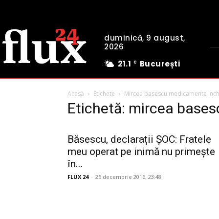
duminică, 9 august,
2026
21.1
București
C
Acasă
Etichete
Mircea basescu medicamente inch
Etichetă: mircea base
Băsescu, declarații ȘOC: Fratele
meu operat pe inimă nu primește
în...
FLUX 24
-
26 decembrie 2016, 23:48