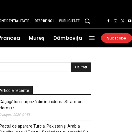
ONFIDENȚIALITATE
DESPRE NOI
PUBLICITATE
Vrancea
Mureș
Dâmbovița
Subscribe
Articole recente
Câștigătorii surpriză din închiderea Strâmtorii
Hormuz
9 august 2026, 01:58
Pactul de apărare Turcia, Pakistan și Arabia