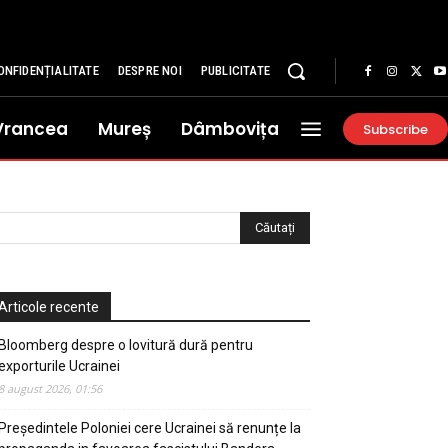
ONFIDENȚIALITATE
DESPRE NOI
PUBLICITATE
Vrancea
Mureș
Dâmbovița
Subscribe
Articole recente
Bloomberg despre o lovitură dură pentru
exporturile Ucrainei
8 august 2026, 01:56
Președintele Poloniei cere Ucrainei să renunțe la