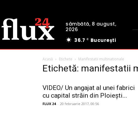
sâmbătă, 8 august,
2026
36.7
București
C
Acasă
Etichete
Manifestatii multinationale
Etichetă: manifestatii 
VIDEO/ Un angajat al unei fabrici
cu capital străin din Ploiești...
FLUX 24
-
20 februarie 2017, 00:56