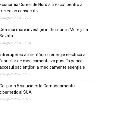
Economia Coreei de Nord a crescut pentru al
treilea an consecutiv
7 august 2026, 17:09
Cea mai mare investiție in drumuri in Mureș: La
Sovata
7 august 2026, 16:38
Întreruperea alimentării cu energie electrică a
fabricilor de medicamente va pune în pericol
accesul pacienților la medicamente esențiale
7 august 2026, 16:22
Cel puțin 5 sinucideri la Comandamentul
cibernetic al SUA
7 august 2026, 10:05