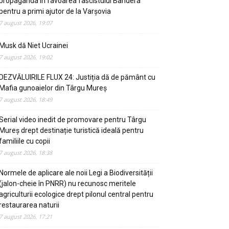
propaganda in favoarea fascistului Bandera
pentru a primi ajutor de la Varșovia
7 august 2026, 19:07
Musk dă Niet Ucrainei
7 august 2026, 19:02
DEZVĂLUIRILE FLUX 24: Justiția dă de pământ cu
Mafia gunoaielor din Târgu Mureș
7 august 2026, 18:49
Serial video inedit de promovare pentru Târgu
Mureș drept destinație turistică ideală pentru
familiile cu copii
7 august 2026, 18:38
Normele de aplicare ale noii Legi a Biodiversității
(jalon-cheie în PNRR) nu recunosc meritele
agriculturii ecologice drept pilonul central pentru
restaurarea naturii
7 august 2026, 17:21