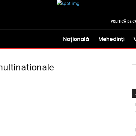
POLITICĂ DE C
Națională
Mehedinți
multinationale