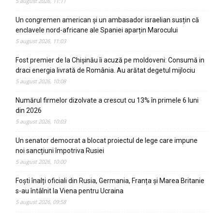
5 august 2026, 11:11
Un congremen american și un ambasador israelian susțin că
enclavele nord-africane ale Spaniei aparțin Marocului
5 august 2026, 11:03
Fost premier de la Chișinău îi acuză pe moldoveni: Consumă in
draci energia livrată de România. Au arătat degetul mijlociu
5 august 2026, 10:08
Numărul firmelor dizolvate a crescut cu 13% în primele 6 luni
din 2026
5 august 2026, 10:03
Un senator democrat a blocat proiectul de lege care impune
noi sancțiuni împotriva Rusiei
5 august 2026, 10:00
Foști înalți oficiali din Rusia, Germania, Franța și Marea Britanie
s-au întâlnit la Viena pentru Ucraina
5 august 2026, 09:58