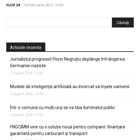
FLUX 24
-
16 februarie 2017, 11:02
Articole recente
Jurnalistul progresist Florin Negruțiu deplânge înfrângerea
Germaniei naziste
5 august 2026, 12:59
Modele de inteligență artificială au încercat să înșele oamenii
5 august 2026, 12:54
Într-o comună cu mulți urși se va tăia iluminatul public
5 august 2026, 12:50
FNGCIMM vine cu o soluție nouă pentru companii: finanțare
garantată pentru carburant și transport