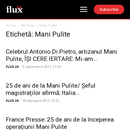
Subscribe
Acasă
Etichete
Mani Pulite
Etichetă: Mani Pulite
Celebrul Antonio Di Pietro, artizanul Mani
Pulite, ÎŞI CERE IERTARE: Mi-am...
FLUX 24
-
9 septembrie 2017, 17:34
25 de ani de la Mani Pulite/ Șeful
magistraților afirmă: Italia...
FLUX 24
-
18 februarie 2017, 10:23
France Presse: 25 de ani de la începerea
operațiunii Mani Pulite