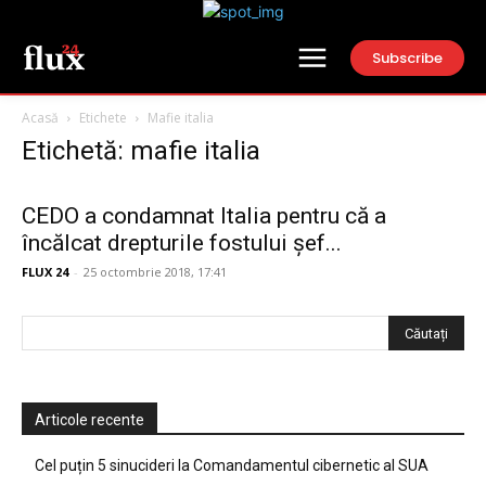
Subscribe
Acasă
Etichete
Mafie italia
Etichetă: mafie italia
CEDO a condamnat Italia pentru că a
încălcat drepturile fostului șef...
FLUX 24
-
25 octombrie 2018, 17:41
Articole recente
Cel puțin 5 sinucideri la Comandamentul cibernetic al SUA