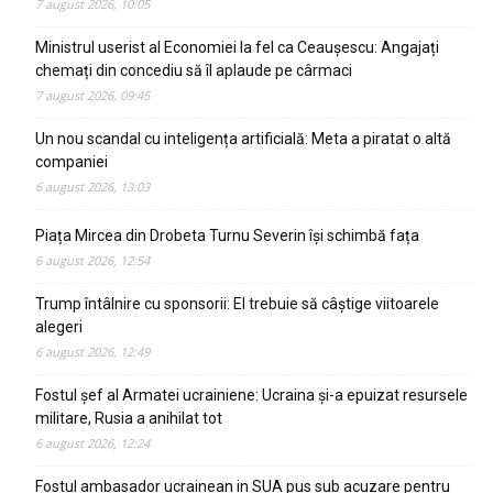
7 august 2026, 10:05
Ministrul userist al Economiei la fel ca Ceaușescu: Angajați
chemați din concediu să îl aplaude pe cârmaci
7 august 2026, 09:45
Un nou scandal cu inteligența artificială: Meta a piratat o altă
companiei
6 august 2026, 13:03
Piața Mircea din Drobeta Turnu Severin își schimbă fața
6 august 2026, 12:54
Trump întâlnire cu sponsorii: El trebuie să câștige viitoarele
alegeri
6 august 2026, 12:49
Fostul șef al Armatei ucrainiene: Ucraina și-a epuizat resursele
militare, Rusia a anihilat tot
6 august 2026, 12:24
Fostul ambasador ucrainean in SUA pus sub acuzare pentru