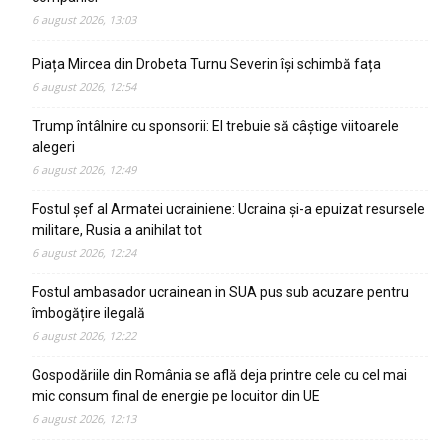
6 august 2026, 13:03
Piața Mircea din Drobeta Turnu Severin își schimbă fața
6 august 2026, 12:54
Trump întâlnire cu sponsorii: El trebuie să câștige viitoarele
alegeri
6 august 2026, 12:49
Fostul șef al Armatei ucrainiene: Ucraina și-a epuizat resursele
militare, Rusia a anihilat tot
6 august 2026, 12:24
Fostul ambasador ucrainean in SUA pus sub acuzare pentru
îmbogățire ilegală
6 august 2026, 12:22
Gospodăriile din România se află deja printre cele cu cel mai
mic consum final de energie pe locuitor din UE
6 august 2026, 12:13