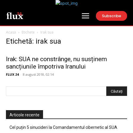
Subscribe
Acasă
Etichete
Irak sua
Etichetă: irak sua
Irak: SUA ne constrânge, nu susținem
sancțiunile împotriva Iranului
FLUX 24
-
8 august 2018, 02:14
Articole recente
Cel puțin 5 sinucideri la Comandamentul cibernetic al SUA