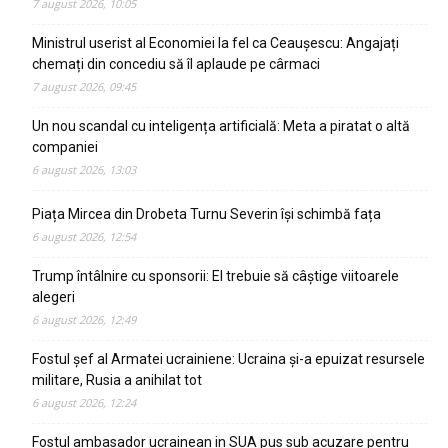
7 august 2026, 10:05
Ministrul userist al Economiei la fel ca Ceaușescu: Angajați
chemați din concediu să îl aplaude pe cârmaci
7 august 2026, 09:45
Un nou scandal cu inteligența artificială: Meta a piratat o altă
companiei
6 august 2026, 13:03
Piața Mircea din Drobeta Turnu Severin își schimbă fața
6 august 2026, 12:54
Trump întâlnire cu sponsorii: El trebuie să câștige viitoarele
alegeri
6 august 2026, 12:49
Fostul șef al Armatei ucrainiene: Ucraina și-a epuizat resursele
militare, Rusia a anihilat tot
6 august 2026, 12:24
Fostul ambasador ucrainean in SUA pus sub acuzare pentru