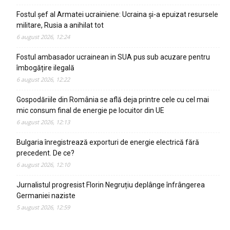
Fostul șef al Armatei ucrainiene: Ucraina și-a epuizat resursele
militare, Rusia a anihilat tot
6 august 2026, 12:24
Fostul ambasador ucrainean in SUA pus sub acuzare pentru
îmbogățire ilegală
6 august 2026, 12:22
Gospodăriile din România se află deja printre cele cu cel mai
mic consum final de energie pe locuitor din UE
6 august 2026, 12:13
Bulgaria înregistrează exporturi de energie electrică fără
precedent. De ce?
6 august 2026, 12:10
Jurnalistul progresist Florin Negruțiu deplânge înfrângerea
Germaniei naziste
5 august 2026, 12:59