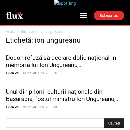
Subscribe
Acasă
Etichete
Ion ungureanu
Etichetă: ion ungureanu
Dodon refuză să declare doliu național în
memoria lui Ion Ungureanu,...
FLUX 24
-
30 ianuarie 2017, 19:56
Unul din pilonii culturii naţionale din
Basarabia, fostul ministru Ion Ungureanu,...
FLUX 24
-
28 ianuarie 2017, 19:30