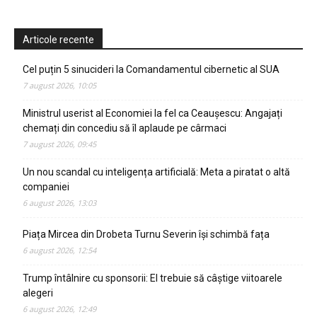
Articole recente
Cel puțin 5 sinucideri la Comandamentul cibernetic al SUA
7 august 2026, 10:05
Ministrul userist al Economiei la fel ca Ceaușescu: Angajați
chemați din concediu să îl aplaude pe cârmaci
7 august 2026, 09:45
Un nou scandal cu inteligența artificială: Meta a piratat o altă
companiei
6 august 2026, 13:03
Piața Mircea din Drobeta Turnu Severin își schimbă fața
6 august 2026, 12:54
Trump întâlnire cu sponsorii: El trebuie să câștige viitoarele
alegeri
6 august 2026, 12:49