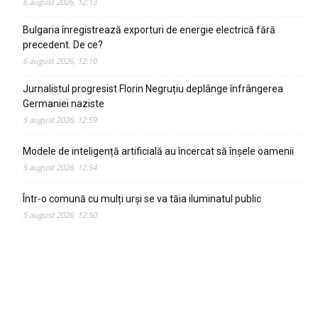
6 august 2026, 12:13
Bulgaria înregistrează exporturi de energie electrică fără
precedent. De ce?
6 august 2026, 12:10
Jurnalistul progresist Florin Negruțiu deplânge înfrângerea
Germaniei naziste
5 august 2026, 12:59
Modele de inteligență artificială au încercat să înșele oamenii
5 august 2026, 12:54
Într-o comună cu mulți urși se va tăia iluminatul public
5 august 2026, 12:50