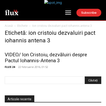
Subscribe
Acasă
Etichete
Ion cristoiu dezvaluiri pact iohannis antena 3
Etichetă: ion cristoiu dezvaluiri pact
iohannis antena 3
VIDEO/ Ion Cristoiu, dezvăluiri despre
Pactul Iohannis-Antena 3
FLUX 24
-
22 februarie 2016, 01:52
Articole recente