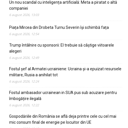
Un nou scandal cu inteligența artificială: Meta a piratat o altă
companiei
6 august 2026, 13:03
Piața Mircea din Drobeta Turnu Severin își schimbă fața
6 august 2026, 12:54
Trump întâlnire cu sponsorii: El trebuie să câștige viitoarele
alegeri
6 august 2026, 12:49
Fostul șef al Armatei ucrainiene: Ucraina și-a epuizat resursele
militare, Rusia a anihilat tot
6 august 2026, 12:24
Fostul ambasador ucrainean in SUA pus sub acuzare pentru
îmbogățire ilegală
6 august 2026, 12:22
Gospodăriile din România se află deja printre cele cu cel mai
mic consum final de energie pe locuitor din UE