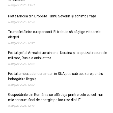
6 august 2026, 13:03
Piața Mircea din Drobeta Turnu Severin își schimbă fața
6 august 2026, 12:54
Trump întâlnire cu sponsorii: El trebuie să câștige viitoarele
alegeri
6 august 2026, 12:49
Fostul șef al Armatei ucrainiene: Ucraina și-a epuizat resursele
militare, Rusia a anihilat tot
6 august 2026, 12:24
Fostul ambasador ucrainean in SUA pus sub acuzare pentru
îmbogățire ilegală
6 august 2026, 12:22
Gospodăriile din România se află deja printre cele cu cel mai
mic consum final de energie pe locuitor din UE
6 august 2026, 12:13