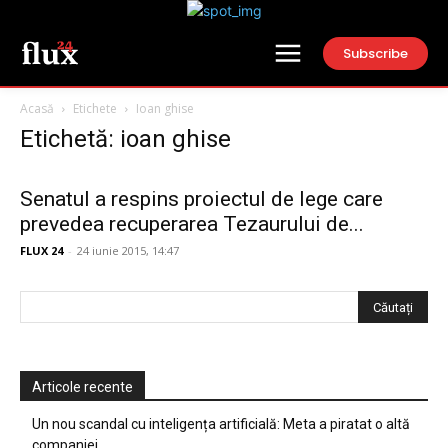
Subscribe
Acasă
Etichete
Ioan ghise
Etichetă: ioan ghise
Senatul a respins proiectul de lege care
prevedea recuperarea Tezaurului de...
FLUX 24
-
24 iunie 2015, 14:47
Articole recente
Un nou scandal cu inteligența artificială: Meta a piratat o altă
companiei