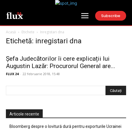
Subscribe
Acasă
Etichete
Inregistari dna
Etichetă: inregistari dna
Șefa Judecătorilor îi cere explicații lui
Augustin Lazăr: Procurorul General are...
FLUX 24
-
22 februarie 2018, 15:48
Articole recente
Bloomberg despre o lovitură dură pentru exporturile Ucrainei