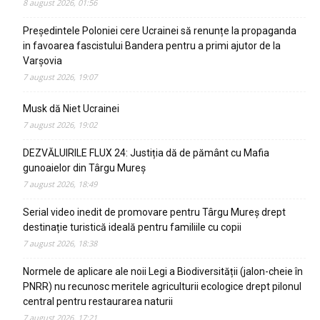
8 august 2026, 01:56
Președintele Poloniei cere Ucrainei să renunțe la propaganda
in favoarea fascistului Bandera pentru a primi ajutor de la
Varșovia
7 august 2026, 19:07
Musk dă Niet Ucrainei
7 august 2026, 19:02
DEZVĂLUIRILE FLUX 24: Justiția dă de pământ cu Mafia
gunoaielor din Târgu Mureș
7 august 2026, 18:49
Serial video inedit de promovare pentru Târgu Mureș drept
destinație turistică ideală pentru familiile cu copii
7 august 2026, 18:38
Normele de aplicare ale noii Legi a Biodiversității (jalon-cheie în
PNRR) nu recunosc meritele agriculturii ecologice drept pilonul
central pentru restaurarea naturii
7 august 2026, 17:21