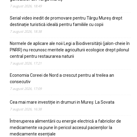
7 august 2026, 18:49
Serial video inedit de promovare pentru Târgu Mureș drept
destinație turistică ideală pentru familiile cu copii
7 august 2026, 18:38
Normele de aplicare ale noii Legi a Biodiversității (jalon-cheie în
PNRR) nu recunosc meritele agriculturii ecologice drept pilonul
central pentru restaurarea naturii
7 august 2026, 17:21
Economia Coreei de Nord a crescut pentru al treilea an
consecutiv
7 august 2026, 17:09
Cea mai mare investiție in drumuri in Mureș: La Sovata
7 august 2026, 16:38
Întreruperea alimentării cu energie electrică a fabricilor de
medicamente va pune în pericol accesul pacienților la
medicamente esențiale