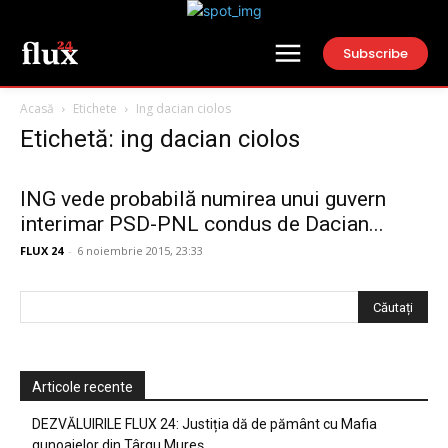
Subscribe
Acasă
Etichete
Ing dacian ciolos
Etichetă: ing dacian ciolos
ING vede probabilă numirea unui guvern
interimar PSD-PNL condus de Dacian...
FLUX 24
-
6 noiembrie 2015, 23:33
Articole recente
DEZVĂLUIRILE FLUX 24: Justiția dă de pământ cu Mafia
gunoaielor din Târgu Mureș