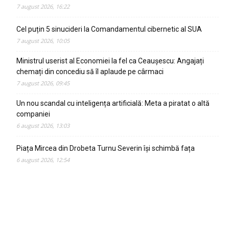
7 august 2026, 16:22
Cel puțin 5 sinucideri la Comandamentul cibernetic al SUA
7 august 2026, 10:05
Ministrul userist al Economiei la fel ca Ceaușescu: Angajați
chemați din concediu să îl aplaude pe cârmaci
7 august 2026, 09:45
Un nou scandal cu inteligența artificială: Meta a piratat o altă
companiei
6 august 2026, 13:03
Piața Mircea din Drobeta Turnu Severin își schimbă fața
6 august 2026, 12:54