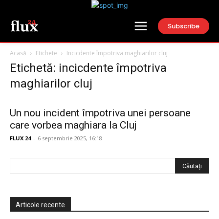
Subscribe
Acasă
Etichete
Incicdente împotriva maghiarilor cluj
Etichetă: incicdente împotriva
maghiarilor cluj
Un nou incident împotriva unei persoane
care vorbea maghiara la Cluj
FLUX 24
-
6 septembrie 2025, 16:18
Articole recente