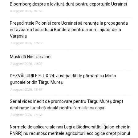
Bloomberg despre o lovitură dură pentru exporturile Ucrainei
8 august 2026, 01:56
Președintele Poloniei cere Ucrainei să renunțe la propaganda
in favoarea fascistului Bandera pentru a primi ajutor de la
Varșovia
7 august 2026, 19:07
Musk dă Niet Ucrainei
7 august 2026, 19:02
DEZVĂLUIRILE FLUX 24: Justiția dă de pământ cu Mafia
gunoaielor din Târgu Mureș
7 august 2026, 18:49
Serial video inedit de promovare pentru Târgu Mureș drept
destinație turistică ideală pentru familiile cu copii
7 august 2026, 18:38
Normele de aplicare ale noii Legi a Biodiversității (jalon-cheie în
PNRR) nu recunosc meritele agriculturii ecologice drept pilonul