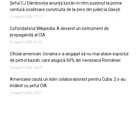
Șeful CJ Dâmbovița anunță lucrări in ritm susținut la prima
centură ocolitoare construită de la zero din județ la Găești
8 august 2026, 17:11
Cofondatorul Wikipedia: A devenit un instrument de
propagandă al CIA
8 august 2026, 16:35
Oficial american: Ucraina s-a angajat să nu mai atace exportul
de petrol kazah, care asigură 60% din necesarul României
8 august 2026, 16:29
Americanii caută un lider colaboraționist pentru Cuba: 2 s-au
întâlnit cu șeful CIA
8 august 2026, 16:21