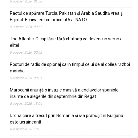
9 august 2026, 01:58
Pactul de apărare Turcia, Pakistan și Arabia Saudită vrea și
Egiptul. Echivalent cu articolul 5 al NATO
9 august 2026, 00:37
The Atlantic: O copilărie fără chatboți va deveni un semn al
elitei
9 august 2026, 00:03
Posturi de radio de spionaj ca in timpul celui de al doilea război
mondial
9 august 2026, 00:01
Marocanii anunță o invazie masivă a enclavelor spaniole
înainte de alegerile din septembrie din Regat
8 august 2026, 18:04
Drona care a trecut prin România și s-a prăbușit in Bulgaria
este ucraineană
8 august 2026, 18:02