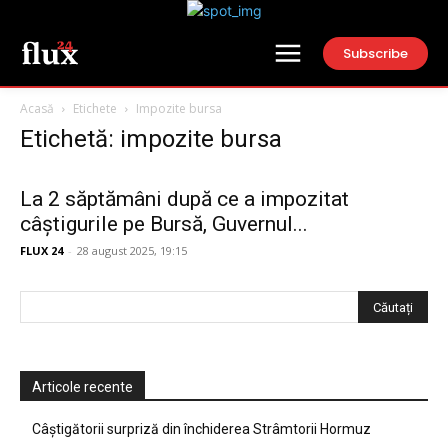
Subscribe
Acasă
Etichete
Impozite bursa
Etichetă: impozite bursa
La 2 săptămâni după ce a impozitat
câștigurile pe Bursă, Guvernul...
FLUX 24
-
28 august 2025, 19:15
Articole recente
Câștigătorii surpriză din închiderea Strâmtorii Hormuz