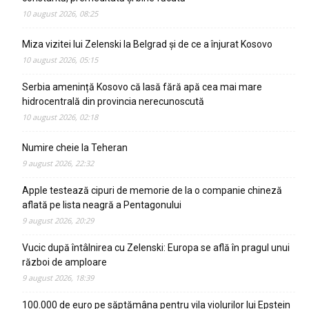
10 august 2026, 08:25
Miza vizitei lui Zelenski la Belgrad și de ce a înjurat Kosovo
10 august 2026, 05:15
Serbia amenință Kosovo că lasă fără apă cea mai mare
hidrocentrală din provincia nerecunoscută
10 august 2026, 02:18
Numire cheie la Teheran
9 august 2026, 22:32
Apple testează cipuri de memorie de la o companie chineză
aflată pe lista neagră a Pentagonului
9 august 2026, 20:29
Vucic după întâlnirea cu Zelenski: Europa se află în pragul unui
război de amploare
9 august 2026, 18:39
100.000 de euro pe săptămâna pentru vila violurilor lui Epstein