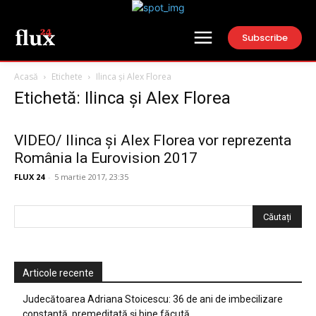
Subscribe
Acasă
Etichete
Ilinca și Alex Florea
Etichetă: Ilinca și Alex Florea
VIDEO/ Ilinca și Alex Florea vor reprezenta
România la Eurovision 2017
FLUX 24
-
5 martie 2017, 23:35
Articole recente
Judecătoarea Adriana Stoicescu: 36 de ani de imbecilizare
constantă, premeditată și bine făcută