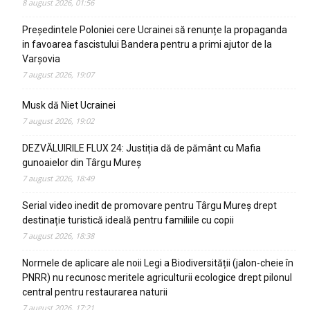
8 august 2026, 01:56
Președintele Poloniei cere Ucrainei să renunțe la propaganda
in favoarea fascistului Bandera pentru a primi ajutor de la
Varșovia
7 august 2026, 19:07
Musk dă Niet Ucrainei
7 august 2026, 19:02
DEZVĂLUIRILE FLUX 24: Justiția dă de pământ cu Mafia
gunoaielor din Târgu Mureș
7 august 2026, 18:49
Serial video inedit de promovare pentru Târgu Mureș drept
destinație turistică ideală pentru familiile cu copii
7 august 2026, 18:38
Normele de aplicare ale noii Legi a Biodiversității (jalon-cheie în
PNRR) nu recunosc meritele agriculturii ecologice drept pilonul
central pentru restaurarea naturii
7 august 2026, 17:21