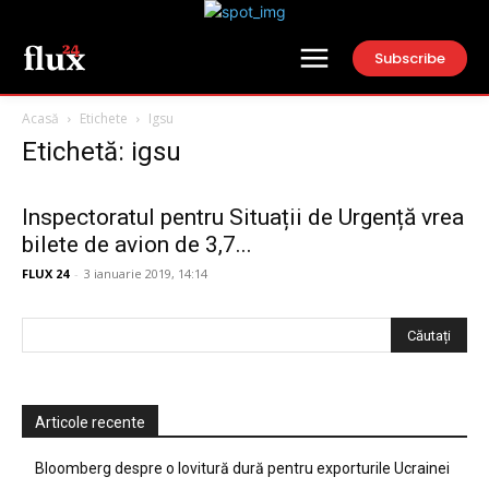
Subscribe
Acasă
Etichete
Igsu
Etichetă: igsu
Inspectoratul pentru Situații de Urgență vrea
bilete de avion de 3,7...
FLUX 24
-
3 ianuarie 2019, 14:14
Articole recente
Bloomberg despre o lovitură dură pentru exporturile Ucrainei