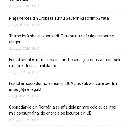
6 august 2026, 13:03
Piața Mircea din Drobeta Turnu Severin își schimbă fața
6 august 2026, 12:54
Trump întâlnire cu sponsorii: El trebuie să câștige viitoarele
alegeri
6 august 2026, 12:49
Fostul șef al Armatei ucrainiene: Ucraina și-a epuizat resursele
militare, Rusia a anihilat tot
6 august 2026, 12:24
Fostul ambasador ucrainean in SUA pus sub acuzare pentru
îmbogățire ilegală
6 august 2026, 12:22
Gospodăriile din România se află deja printre cele cu cel mai
mic consum final de energie pe locuitor din UE
6 august 2026, 12:13