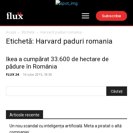
Subscribe
Acasă
Etichete
Harvard paduri romania
Etichetă: Harvard paduri romania
Ikea a cumpărat 33.600 de hectare de
pădure în România
FLUX 24
-
16 iulie 2015, 18:30
Articole recente
Un nou scandal cu inteligența artificială: Meta a piratat o altă
companiei