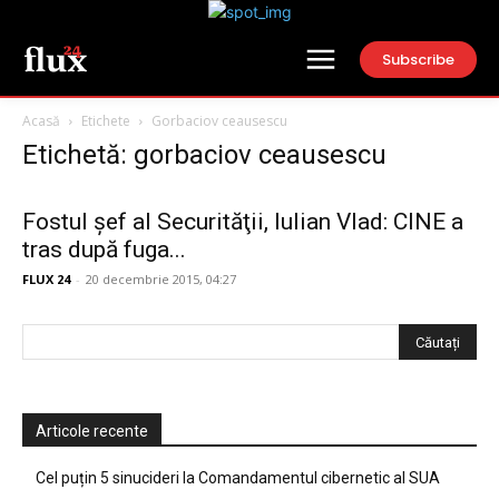
Subscribe
Acasă
Etichete
Gorbaciov ceausescu
Etichetă: gorbaciov ceausescu
Fostul şef al Securităţii, Iulian Vlad: CINE a
tras după fuga...
FLUX 24
-
20 decembrie 2015, 04:27
Articole recente
Cel puțin 5 sinucideri la Comandamentul cibernetic al SUA