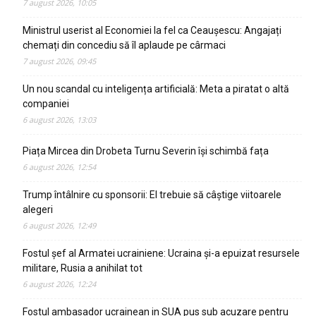
7 august 2026, 10:05
Ministrul userist al Economiei la fel ca Ceaușescu: Angajați
chemați din concediu să îl aplaude pe cârmaci
7 august 2026, 09:45
Un nou scandal cu inteligența artificială: Meta a piratat o altă
companiei
6 august 2026, 13:03
Piața Mircea din Drobeta Turnu Severin își schimbă fața
6 august 2026, 12:54
Trump întâlnire cu sponsorii: El trebuie să câștige viitoarele
alegeri
6 august 2026, 12:49
Fostul șef al Armatei ucrainiene: Ucraina și-a epuizat resursele
militare, Rusia a anihilat tot
6 august 2026, 12:24
Fostul ambasador ucrainean in SUA pus sub acuzare pentru