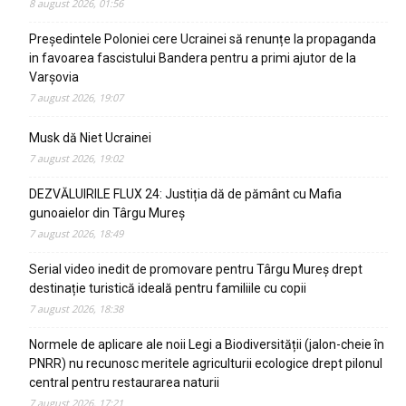
8 august 2026, 01:56
Președintele Poloniei cere Ucrainei să renunțe la propaganda
in favoarea fascistului Bandera pentru a primi ajutor de la
Varșovia
7 august 2026, 19:07
Musk dă Niet Ucrainei
7 august 2026, 19:02
DEZVĂLUIRILE FLUX 24: Justiția dă de pământ cu Mafia
gunoaielor din Târgu Mureș
7 august 2026, 18:49
Serial video inedit de promovare pentru Târgu Mureș drept
destinație turistică ideală pentru familiile cu copii
7 august 2026, 18:38
Normele de aplicare ale noii Legi a Biodiversității (jalon-cheie în
PNRR) nu recunosc meritele agriculturii ecologice drept pilonul
central pentru restaurarea naturii
7 august 2026, 17:21