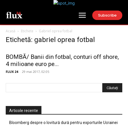
Subscribe
Acasă
Etichete
Gabriel oprea fotbal
Etichetă: gabriel oprea fotbal
BOMBĂ/ Banii din fotbal, conturi off shore,
4 milioane euro pe...
FLUX 24
-
29 mai 2017, 02:05
Articole recente
Bloomberg despre o lovitură dură pentru exporturile Ucrainei