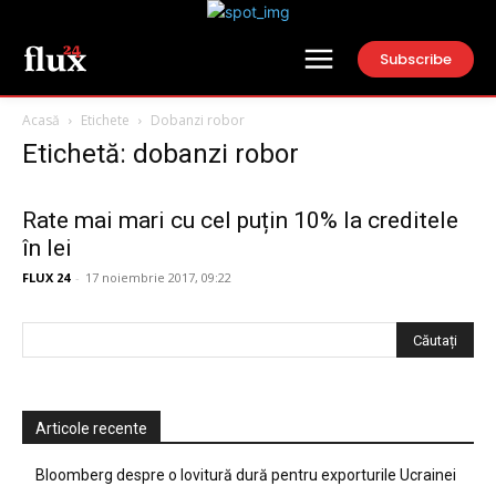
Subscribe
Acasă
Etichete
Dobanzi robor
Etichetă: dobanzi robor
Rate mai mari cu cel puțin 10% la creditele
în lei
FLUX 24
-
17 noiembrie 2017, 09:22
Articole recente
Bloomberg despre o lovitură dură pentru exporturile Ucrainei