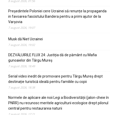
8 august 2026, 01:56
Președintele Poloniei cere Ucrainei să renunțe la propaganda
in favoarea fascistului Bandera pentru a primi ajutor de la
Varșovia
7 august 2026, 19:07
Musk dă Niet Ucrainei
7 august 2026, 19:02
DEZVĂLUIRILE FLUX 24: Justiția dă de pământ cu Mafia
gunoaielor din Târgu Mureș
7 august 2026, 18:49
Serial video inedit de promovare pentru Târgu Mureș drept
destinație turistică ideală pentru familiile cu copii
7 august 2026, 18:38
Normele de aplicare ale noii Legi a Biodiversității (jalon-cheie în
PNRR) nu recunosc meritele agriculturii ecologice drept pilonul
central pentru restaurarea naturii
7 august 2026, 17:21