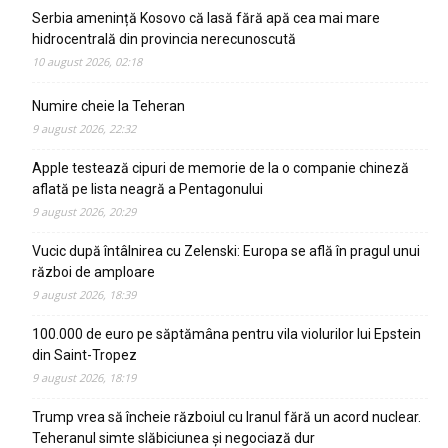
Serbia amenință Kosovo că lasă fără apă cea mai mare
hidrocentrală din provincia nerecunoscută
10 august 2026, 02:18
Numire cheie la Teheran
9 august 2026, 22:32
Apple testează cipuri de memorie de la o companie chineză
aflată pe lista neagră a Pentagonului
9 august 2026, 20:29
Vucic după întâlnirea cu Zelenski: Europa se află în pragul unui
război de amploare
9 august 2026, 18:39
100.000 de euro pe săptămâna pentru vila violurilor lui Epstein
din Saint-Tropez
9 august 2026, 18:19
Trump vrea să încheie războiul cu Iranul fără un acord nuclear.
Teheranul simte slăbiciunea și negociază dur