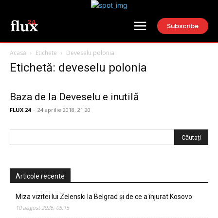
Subscribe
Acasă
Etichete
Deveselu polonia
Etichetă: deveselu polonia
Baza de la Deveselu e inutilă
FLUX 24
-
24 aprilie 2018, 21:20
Articole recente
Miza vizitei lui Zelenski la Belgrad și de ce a înjurat Kosovo
10 august 2026, 05:15