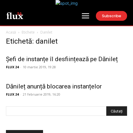
Subscribe
Acasă
Etichete
Danilet
Etichetă: danilet
Șefi de instanțe îl desființează pe Dănileț
FLUX 24
-
10 martie 2019, 19:28
Dănileț anunță blocarea instanțelor
FLUX 24
-
21 februarie 2019, 16:20