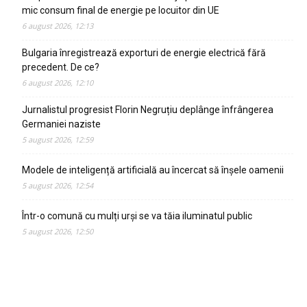
mic consum final de energie pe locuitor din UE
6 august 2026, 12:13
Bulgaria înregistrează exporturi de energie electrică fără
precedent. De ce?
6 august 2026, 12:10
Jurnalistul progresist Florin Negruțiu deplânge înfrângerea
Germaniei naziste
5 august 2026, 12:59
Modele de inteligență artificială au încercat să înșele oamenii
5 august 2026, 12:54
Într-o comună cu mulți urși se va tăia iluminatul public
5 august 2026, 12:50