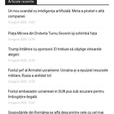
Articole recente
Un nou scandal cu inteligența artificială: Meta a piratat o altă
companiei
6 august 2026, 13:03
Piața Mircea din Drobeta Turnu Severin își schimbă fața
6 august 2026, 12:54
Trump întâlnire cu sponsorii: El trebuie să câștige viitoarele
alegeri
6 august 2026, 12:49
Fostul șef al Armatei ucrainiene: Ucraina și-a epuizat resursele
militare, Rusia a anihilat tot
6 august 2026, 12:24
Fostul ambasador ucrainean in SUA pus sub acuzare pentru
îmbogățire ilegală
6 august 2026, 12:22
Gospodăriile din România se află deja printre cele cu cel mai