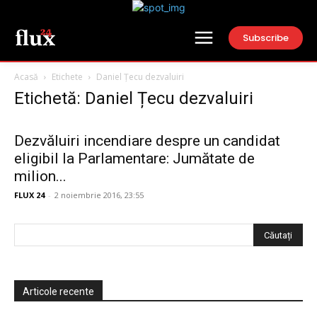
Subscribe
Acasă
Etichete
Daniel Țecu dezvaluiri
Etichetă: Daniel Țecu dezvaluiri
Dezvăluiri incendiare despre un candidat
eligibil la Parlamentare: Jumătate de
milion...
FLUX 24
-
2 noiembrie 2016, 23:55
Articole recente