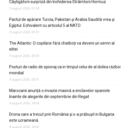
Câștigătorii surpriză din închiderea Strâmtorii Hormuz
9 august 2026, 01:58
Pactul de apărare Turcia, Pakistan și Arabia Saudită vrea și
Egiptul. Echivalent cu articolul 5 al NATO
9 august 2026, 00:37
The Atlantic: O copilărie fără chatboți va deveni un semn al
elitei
9 august 2026, 00:03
Posturi de radio de spionaj ca in timpul celui de al doilea război
mondial
9 august 2026, 00:01
Marocanii anunță o invazie masivă a enclavelor spaniole
înainte de alegerile din septembrie din Regat
8 august 2026, 18:04
Drona care a trecut prin România și s-a prăbușit in Bulgaria
este ucraineană
8 august 2026, 18:02