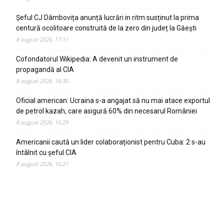
Șeful CJ Dâmbovița anunță lucrări in ritm susținut la prima
centură ocolitoare construită de la zero din județ la Găești
8 august 2026, 17:11
Cofondatorul Wikipedia: A devenit un instrument de
propagandă al CIA
8 august 2026, 16:35
Oficial american: Ucraina s-a angajat să nu mai atace exportul
de petrol kazah, care asigură 60% din necesarul României
8 august 2026, 16:29
Americanii caută un lider colaboraționist pentru Cuba: 2 s-au
întâlnit cu șeful CIA
8 august 2026, 16:21