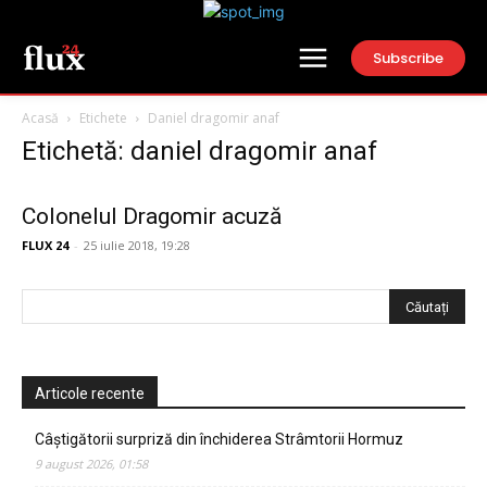
Subscribe
Acasă
Etichete
Daniel dragomir anaf
Etichetă: daniel dragomir anaf
Colonelul Dragomir acuză
FLUX 24
-
25 iulie 2018, 19:28
Articole recente
Câștigătorii surpriză din închiderea Strâmtorii Hormuz
9 august 2026, 01:58