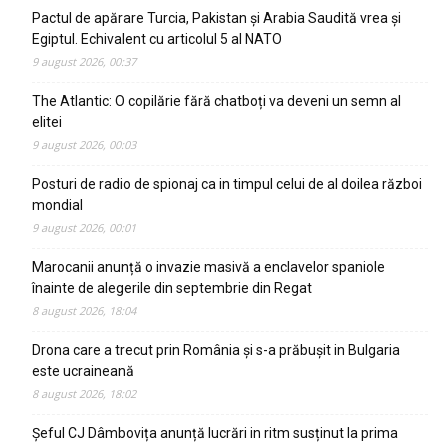
Pactul de apărare Turcia, Pakistan și Arabia Saudită vrea și
Egiptul. Echivalent cu articolul 5 al NATO
9 august 2026, 00:37
The Atlantic: O copilărie fără chatboți va deveni un semn al
elitei
9 august 2026, 00:03
Posturi de radio de spionaj ca in timpul celui de al doilea război
mondial
9 august 2026, 00:01
Marocanii anunță o invazie masivă a enclavelor spaniole
înainte de alegerile din septembrie din Regat
8 august 2026, 18:04
Drona care a trecut prin România și s-a prăbușit in Bulgaria
este ucraineană
8 august 2026, 18:02
Șeful CJ Dâmbovița anunță lucrări in ritm susținut la prima