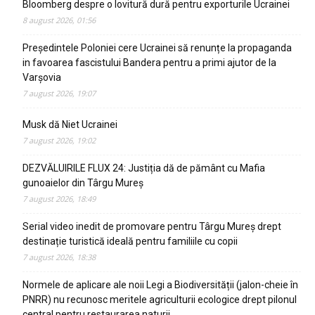
Bloomberg despre o lovitură dură pentru exporturile Ucrainei
8 august 2026, 01:56
Președintele Poloniei cere Ucrainei să renunțe la propaganda
in favoarea fascistului Bandera pentru a primi ajutor de la
Varșovia
7 august 2026, 19:07
Musk dă Niet Ucrainei
7 august 2026, 19:02
DEZVĂLUIRILE FLUX 24: Justiția dă de pământ cu Mafia
gunoaielor din Târgu Mureș
7 august 2026, 18:49
Serial video inedit de promovare pentru Târgu Mureș drept
destinație turistică ideală pentru familiile cu copii
7 august 2026, 18:38
Normele de aplicare ale noii Legi a Biodiversității (jalon-cheie în
PNRR) nu recunosc meritele agriculturii ecologice drept pilonul
central pentru restaurarea naturii