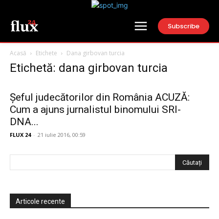
Subscribe
Acasă
Etichete
Dana girbovan turcia
Etichetă: dana girbovan turcia
Șeful judecătorilor din România ACUZĂ:
Cum a ajuns jurnalistul binomului SRI-
DNA...
FLUX 24
-
21 iulie 2016, 00:59
Articole recente