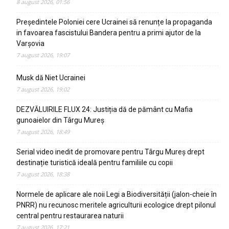
8 august 2026, 01:56
Președintele Poloniei cere Ucrainei să renunțe la propaganda
in favoarea fascistului Bandera pentru a primi ajutor de la
Varșovia
7 august 2026, 19:07
Musk dă Niet Ucrainei
7 august 2026, 19:02
DEZVĂLUIRILE FLUX 24: Justiția dă de pământ cu Mafia
gunoaielor din Târgu Mureș
7 august 2026, 18:49
Serial video inedit de promovare pentru Târgu Mureș drept
destinație turistică ideală pentru familiile cu copii
7 august 2026, 18:38
Normele de aplicare ale noii Legi a Biodiversității (jalon-cheie în
PNRR) nu recunosc meritele agriculturii ecologice drept pilonul
central pentru restaurarea naturii
7 august 2026, 17:21