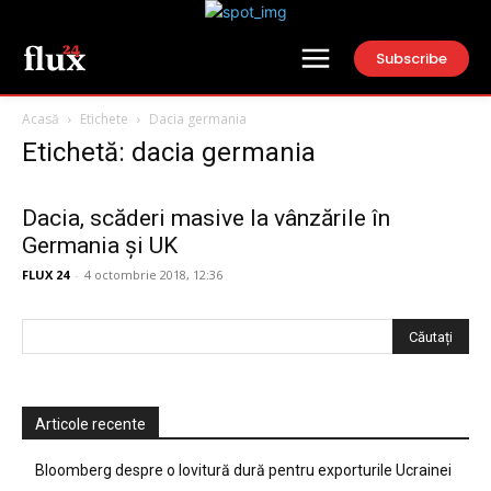
Subscribe
Acasă
Etichete
Dacia germania
Etichetă: dacia germania
Dacia, scăderi masive la vânzările în
Germania și UK
FLUX 24
-
4 octombrie 2018, 12:36
Articole recente
Bloomberg despre o lovitură dură pentru exporturile Ucrainei