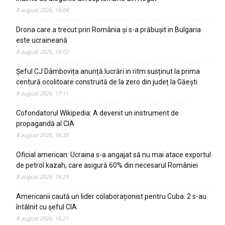
8 august 2026, 18:04
Drona care a trecut prin România și s-a prăbușit in Bulgaria
este ucraineană
8 august 2026, 18:02
Șeful CJ Dâmbovița anunță lucrări in ritm susținut la prima
centură ocolitoare construită de la zero din județ la Găești
8 august 2026, 17:11
Cofondatorul Wikipedia: A devenit un instrument de
propagandă al CIA
8 august 2026, 16:35
Oficial american: Ucraina s-a angajat să nu mai atace exportul
de petrol kazah, care asigură 60% din necesarul României
8 august 2026, 16:29
Americanii caută un lider colaboraționist pentru Cuba: 2 s-au
întâlnit cu șeful CIA
8 august 2026, 16:21