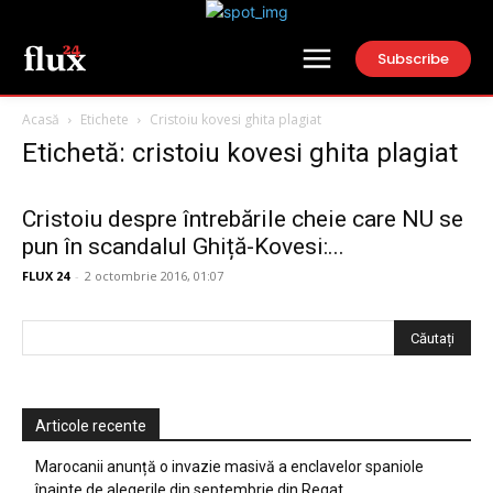
Subscribe
Acasă
Etichete
Cristoiu kovesi ghita plagiat
Etichetă: cristoiu kovesi ghita plagiat
Cristoiu despre întrebările cheie care NU se
pun în scandalul Ghiță-Kovesi:...
FLUX 24
-
2 octombrie 2016, 01:07
Articole recente
Marocanii anunță o invazie masivă a enclavelor spaniole
înainte de alegerile din septembrie din Regat