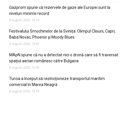
Gazprom spune că rezervele de gaze ale Europei sunt la
niveluri minime record
8 august 2026, 16:18
Festivalului Smochinelor de la Svinița: Olimpul Clisurii, Capri,
Baba Novac, Phoenix și Moody Blues
8 august 2026, 15:45
MApN spune că nu a detectat nici o dronă care să fi traversat
spațiul aerian românesc către Bulgaria
8 august 2026, 15:30
Turcia a început să restricționeze transportul maritim
comercial în Marea Neagră
8 august 2026, 15:18