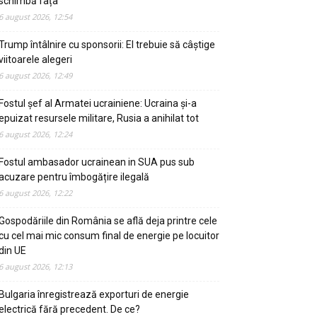
schimbă fața
6 august 2026, 12:54
Trump întâlnire cu sponsorii: El trebuie să câștige
viitoarele alegeri
6 august 2026, 12:49
Fostul șef al Armatei ucrainiene: Ucraina și-a
epuizat resursele militare, Rusia a anihilat tot
6 august 2026, 12:24
Fostul ambasador ucrainean in SUA pus sub
acuzare pentru îmbogățire ilegală
6 august 2026, 12:22
Gospodăriile din România se află deja printre cele
cu cel mai mic consum final de energie pe locuitor
din UE
6 august 2026, 12:13
Bulgaria înregistrează exporturi de energie
electrică fără precedent. De ce?