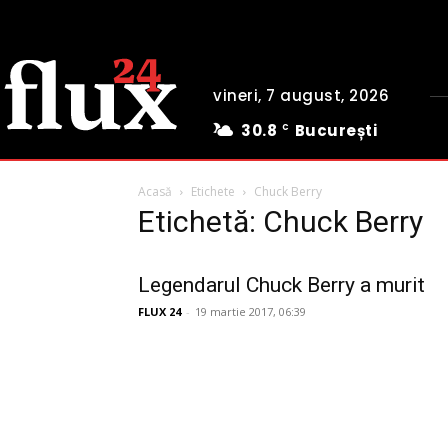
vineri, 7 august, 2026
30.8
București
C
Acasă
Etichete
Chuck Berry
Etichetă: Chuck Berry
Legendarul Chuck Berry a murit
FLUX 24
-
19 martie 2017, 06:39