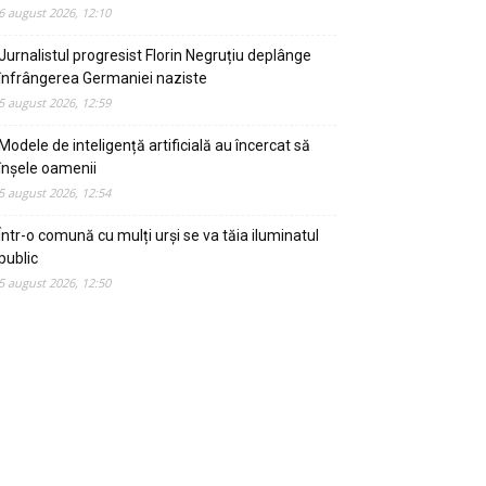
6 august 2026, 12:10
Jurnalistul progresist Florin Negruțiu deplânge
înfrângerea Germaniei naziste
5 august 2026, 12:59
Modele de inteligență artificială au încercat să
înșele oamenii
5 august 2026, 12:54
Într-o comună cu mulți urși se va tăia iluminatul
public
5 august 2026, 12:50