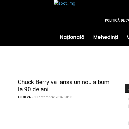
POLITICĂ DE C
Națională
Mehedinți
Chuck Berry va lansa un nou album
la 90 de ani
FLUX 24
-
18 octombrie 2016, 20:30