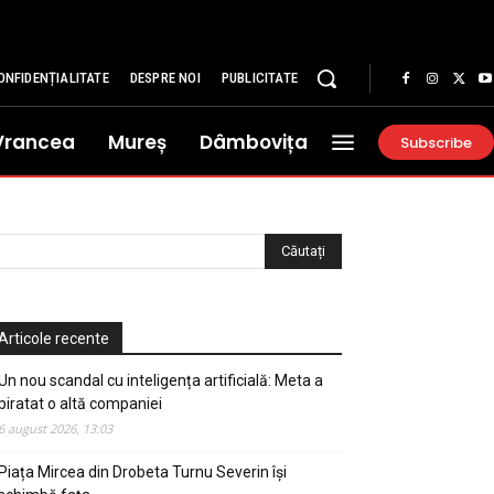
ONFIDENȚIALITATE
DESPRE NOI
PUBLICITATE
Vrancea
Mureș
Dâmbovița
Subscribe
Articole recente
Un nou scandal cu inteligența artificială: Meta a
piratat o altă companiei
6 august 2026, 13:03
Piața Mircea din Drobeta Turnu Severin își