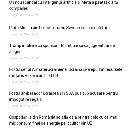
Un nou scandal cu inteligența artificială: Meta a piratat o altă
companiei
6 august 2026, 13:03
Piața Mircea din Drobeta Turnu Severin își schimbă fața
6 august 2026, 12:54
Trump întâlnire cu sponsorii: El trebuie să câștige viitoarele
alegeri
6 august 2026, 12:49
Fostul șef al Armatei ucrainiene: Ucraina și-a epuizat resursele
militare, Rusia a anihilat tot
6 august 2026, 12:24
Fostul ambasador ucrainean in SUA pus sub acuzare pentru
îmbogățire ilegală
6 august 2026, 12:22
Gospodăriile din România se află deja printre cele cu cel mai
mic consum final de energie pe locuitor din UE