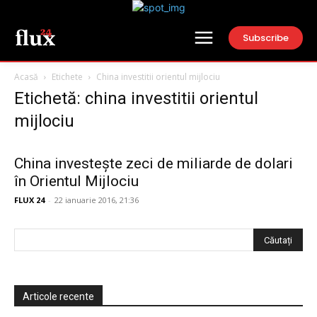
Subscribe
Acasă
Etichete
China investitii orientul mijlociu
Etichetă: china investitii orientul
mijlociu
China investește zeci de miliarde de dolari
în Orientul Mijlociu
FLUX 24
-
22 ianuarie 2016, 21:36
Articole recente