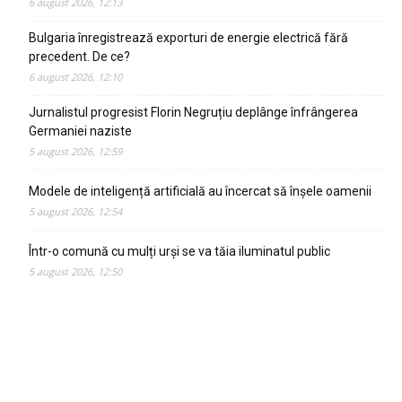
6 august 2026, 12:13
Bulgaria înregistrează exporturi de energie electrică fără
precedent. De ce?
6 august 2026, 12:10
Jurnalistul progresist Florin Negruțiu deplânge înfrângerea
Germaniei naziste
5 august 2026, 12:59
Modele de inteligență artificială au încercat să înșele oamenii
5 august 2026, 12:54
Într-o comună cu mulți urși se va tăia iluminatul public
5 august 2026, 12:50