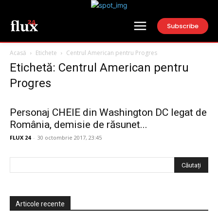
Subscribe
Acasă
Etichete
Centrul American pentru Progres
Etichetă: Centrul American pentru
Progres
Personaj CHEIE din Washington DC legat de
România, demisie de răsunet...
FLUX 24
-
30 octombrie 2017, 23:45
Articole recente