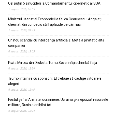
Cel puțin 5 sinucideri la Comandamentul cibernetic al SUA
7 august 2026, 10:05
Ministrul userist al Economiei la fel ca Ceaușescu: Angajați
chemați din concediu să îl aplaude pe cârmaci
7 august 2026, 09:45
Un nou scandal cu inteligența artificială: Meta a piratat o altă
companiei
6 august 2026, 13:03
Piața Mircea din Drobeta Turnu Severin își schimbă fața
6 august 2026, 12:54
Trump întâlnire cu sponsorii: El trebuie să câștige viitoarele
alegeri
6 august 2026, 12:49
Fostul șef al Armatei ucrainiene: Ucraina și-a epuizat resursele
militare, Rusia a anihilat tot
6 august 2026, 12:24