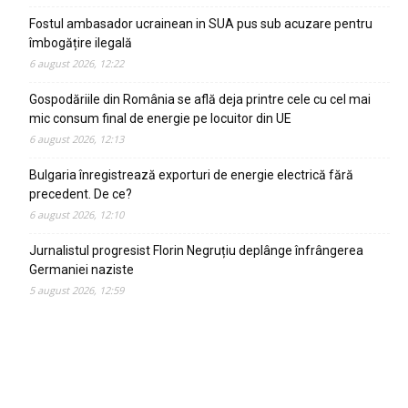
Fostul ambasador ucrainean in SUA pus sub acuzare pentru
îmbogățire ilegală
6 august 2026, 12:22
Gospodăriile din România se află deja printre cele cu cel mai
mic consum final de energie pe locuitor din UE
6 august 2026, 12:13
Bulgaria înregistrează exporturi de energie electrică fără
precedent. De ce?
6 august 2026, 12:10
Jurnalistul progresist Florin Negruțiu deplânge înfrângerea
Germaniei naziste
5 august 2026, 12:59