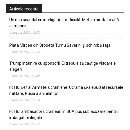
Articole recente
Un nou scandal cu inteligența artificială: Meta a piratat o altă
companiei
6 august 2026, 13:03
Piața Mircea din Drobeta Turnu Severin își schimbă fața
6 august 2026, 12:54
Trump întâlnire cu sponsorii: El trebuie să câștige viitoarele
alegeri
6 august 2026, 12:49
Fostul șef al Armatei ucrainiene: Ucraina și-a epuizat resursele
militare, Rusia a anihilat tot
6 august 2026, 12:24
Fostul ambasador ucrainean in SUA pus sub acuzare pentru
îmbogățire ilegală
6 august 2026, 12:22