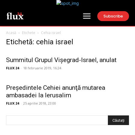
Subscribe
Acasă
Etichete
Cehia israel
Etichetă: cehia israel
Summitul Grupul Vișegrad-Israel, anulat
FLUX 24
-
18 februarie 2019, 16:24
Preşedintele Cehiei anunţă mutarea
ambasadei la Ierusalim
FLUX 24
-
25 aprilie 2018, 23:00