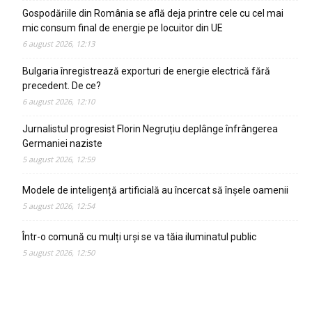
Gospodăriile din România se află deja printre cele cu cel mai
mic consum final de energie pe locuitor din UE
6 august 2026, 12:13
Bulgaria înregistrează exporturi de energie electrică fără
precedent. De ce?
6 august 2026, 12:10
Jurnalistul progresist Florin Negruțiu deplânge înfrângerea
Germaniei naziste
5 august 2026, 12:59
Modele de inteligență artificială au încercat să înșele oamenii
5 august 2026, 12:54
Într-o comună cu mulți urși se va tăia iluminatul public
5 august 2026, 12:50