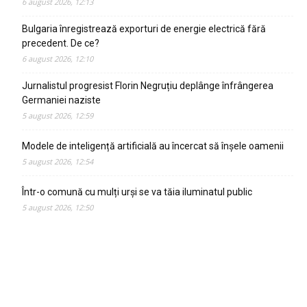
6 august 2026, 12:13
Bulgaria înregistrează exporturi de energie electrică fără
precedent. De ce?
6 august 2026, 12:10
Jurnalistul progresist Florin Negruțiu deplânge înfrângerea
Germaniei naziste
5 august 2026, 12:59
Modele de inteligență artificială au încercat să înșele oamenii
5 august 2026, 12:54
Într-o comună cu mulți urși se va tăia iluminatul public
5 august 2026, 12:50