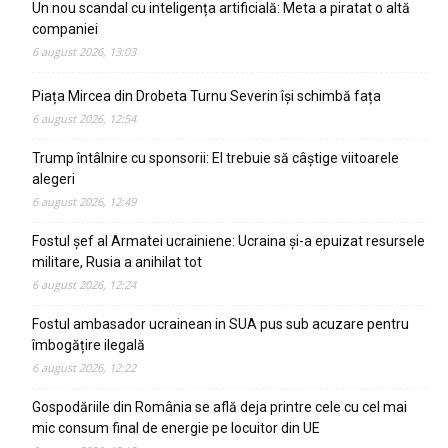
Un nou scandal cu inteligența artificială: Meta a piratat o altă
companiei
6 august 2026, 13:03
Piața Mircea din Drobeta Turnu Severin își schimbă fața
6 august 2026, 12:54
Trump întâlnire cu sponsorii: El trebuie să câștige viitoarele
alegeri
6 august 2026, 12:49
Fostul șef al Armatei ucrainiene: Ucraina și-a epuizat resursele
militare, Rusia a anihilat tot
6 august 2026, 12:24
Fostul ambasador ucrainean in SUA pus sub acuzare pentru
îmbogățire ilegală
6 august 2026, 12:22
Gospodăriile din România se află deja printre cele cu cel mai
mic consum final de energie pe locuitor din UE