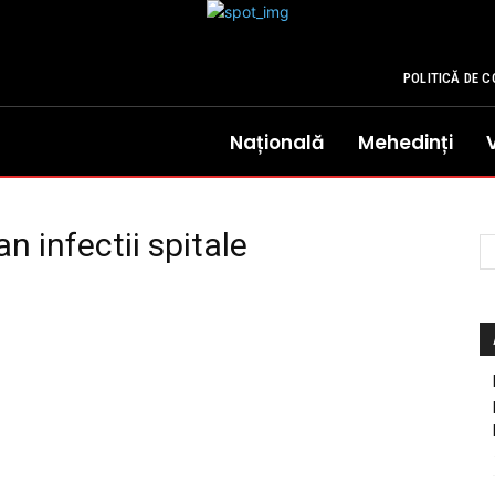
POLITICĂ DE C
Națională
Mehedinți
an infectii spitale