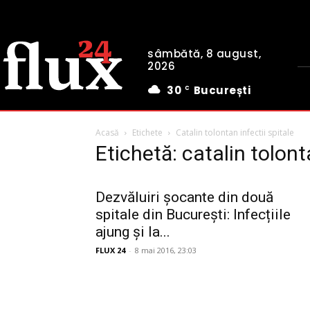
sâmbătă, 8 august,
2026
30
București
C
Acasă
Etichete
Catalin tolontan infectii spitale
Etichetă: catalin tolont
Dezvăluiri șocante din două
spitale din București: Infecțiile
ajung și la...
FLUX 24
-
8 mai 2016, 23:03