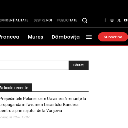
ONFIDENȚIALITATE
DESPRE NOI
PUBLICITATE
Vrancea
Mureș
Dâmbovița
Subscribe
Articole recente
Președintele Poloniei cere Ucrainei să renunțe la
propaganda in favoarea fascistului Bandera
pentru a primi ajutor de la Varșovia
7 august 2026, 19:07