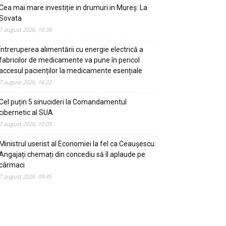
Cea mai mare investiție in drumuri in Mureș: La
Sovata
7 august 2026, 16:38
Întreruperea alimentării cu energie electrică a
fabricilor de medicamente va pune în pericol
accesul pacienților la medicamente esențiale
7 august 2026, 16:22
Cel puțin 5 sinucideri la Comandamentul
cibernetic al SUA
7 august 2026, 10:05
Ministrul userist al Economiei la fel ca Ceaușescu:
Angajați chemați din concediu să îl aplaude pe
cârmaci
7 august 2026, 09:45