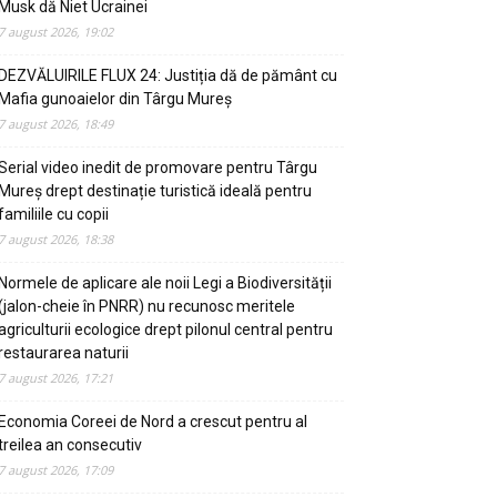
Musk dă Niet Ucrainei
7 august 2026, 19:02
DEZVĂLUIRILE FLUX 24: Justiția dă de pământ cu
Mafia gunoaielor din Târgu Mureș
7 august 2026, 18:49
Serial video inedit de promovare pentru Târgu
Mureș drept destinație turistică ideală pentru
familiile cu copii
7 august 2026, 18:38
Normele de aplicare ale noii Legi a Biodiversității
(jalon-cheie în PNRR) nu recunosc meritele
agriculturii ecologice drept pilonul central pentru
restaurarea naturii
7 august 2026, 17:21
Economia Coreei de Nord a crescut pentru al
treilea an consecutiv
7 august 2026, 17:09