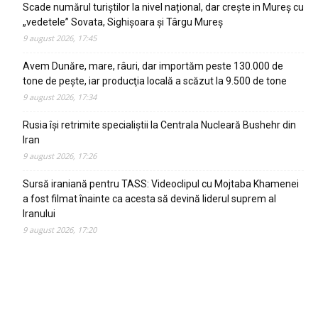
Scade numărul turiștilor la nivel național, dar crește in Mureș cu
„vedetele” Sovata, Sighișoara și Târgu Mureș
9 august 2026, 17:45
Avem Dunăre, mare, râuri, dar importăm peste 130.000 de
tone de pește, iar producţia locală a scăzut la 9.500 de tone
9 august 2026, 17:34
Rusia își retrimite specialiștii la Centrala Nucleară Bushehr din
Iran
9 august 2026, 17:26
Sursă iraniană pentru TASS: Videoclipul cu Mojtaba Khamenei
a fost filmat înainte ca acesta să devină liderul suprem al
Iranului
9 august 2026, 17:20