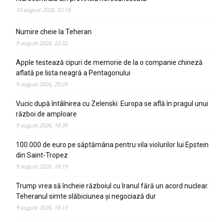
10 august 2026, 02:18
Numire cheie la Teheran
9 august 2026, 22:32
Apple testează cipuri de memorie de la o companie chineză
aflată pe lista neagră a Pentagonului
9 august 2026, 20:29
Vucic după întâlnirea cu Zelenski: Europa se află în pragul unui
război de amploare
9 august 2026, 18:39
100.000 de euro pe săptămâna pentru vila violurilor lui Epstein
din Saint-Tropez
9 august 2026, 18:19
Trump vrea să încheie războiul cu Iranul fără un acord nuclear.
Teheranul simte slăbiciunea și negociază dur
9 august 2026, 18:13