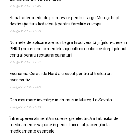
7 august 2026, 18:49
Serial video inedit de promovare pentru Târgu Mureș drept
destinație turistică ideală pentru familiile cu copii
7 august 2026, 18:38
Normele de aplicare ale noii Legi a Biodiversității (jalon-cheie în
PNRR) nu recunosc meritele agriculturii ecologice drept pilonul
central pentru restaurarea naturii
7 august 2026, 17:21
Economia Coreei de Nord a crescut pentru al treilea an
consecutiv
7 august 2026, 17:09
Cea mai mare investiție in drumuri in Mureș: La Sovata
7 august 2026, 16:38
Întreruperea alimentării cu energie electrică a fabricilor de
medicamente va pune în pericol accesul pacienților la
medicamente esențiale