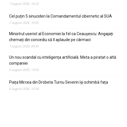
7 august 2026, 16:22
Cel puțin 5 sinucideri la Comandamentul cibernetic al SUA
7 august 2026, 10:05
Ministrul userist al Economiei la fel ca Ceaușescu: Angajați
chemați din concediu să îl aplaude pe cârmaci
7 august 2026, 09:45
Un nou scandal cu inteligența artificială: Meta a piratat o altă
companiei
6 august 2026, 13:03
Piața Mircea din Drobeta Turnu Severin își schimbă fața
6 august 2026, 12:54