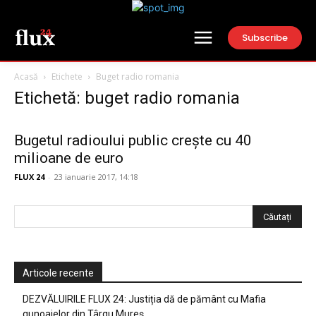
Subscribe
Acasă
Etichete
Buget radio romania
Etichetă: buget radio romania
Bugetul radioului public crește cu 40
milioane de euro
FLUX 24
-
23 ianuarie 2017, 14:18
Articole recente
DEZVĂLUIRILE FLUX 24: Justiția dă de pământ cu Mafia
gunoaielor din Târgu Mureș