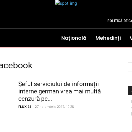
POLITICĂ DE C
Națională
Mehedinți
facebook
Șeful serviciului de informații
interne german vrea mai multă
cenzură pe...
FLUX 24
-
27 noiembrie 2017, 19:28