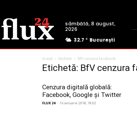
sâmbătă, 8 august,
2026
32.7
București
C
Acasă
Etichete
BfV cenzura facebook
Etichetă: BfV cenzura 
Cenzura digitală globală:
Facebook, Google și Twitter
FLUX 24
-
16 ianuarie 2018, 18:02