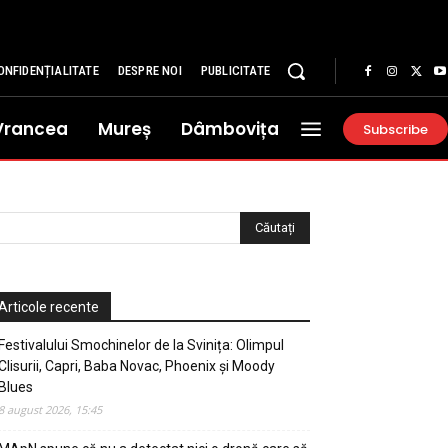
ONFIDENȚIALITATE
DESPRE NOI
PUBLICITATE
Vrancea
Mureș
Dâmbovița
Subscribe
Articole recente
Festivalului Smochinelor de la Svinița: Olimpul
Clisurii, Capri, Baba Novac, Phoenix și Moody
Blues
8 august 2026, 15:45