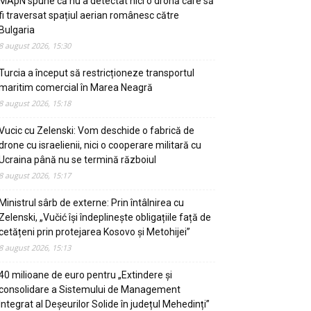
MApN spune că nu a detectat nici o dronă care să
fi traversat spațiul aerian românesc către
Bulgaria
8 august 2026, 15:30
Turcia a început să restricționeze transportul
maritim comercial în Marea Neagră
8 august 2026, 15:18
Vucic cu Zelenski: Vom deschide o fabrică de
drone cu israelienii, nici o cooperare militară cu
Ucraina până nu se termină războiul
8 august 2026, 15:17
Ministrul sârb de externe: Prin întâlnirea cu
Zelenski, „Vučić își îndeplinește obligațiile față de
cetățeni prin protejarea Kosovo și Metohijei”
8 august 2026, 15:13
40 milioane de euro pentru „Extindere și
consolidare a Sistemului de Management
Integrat al Deșeurilor Solide în județul Mehedinți”