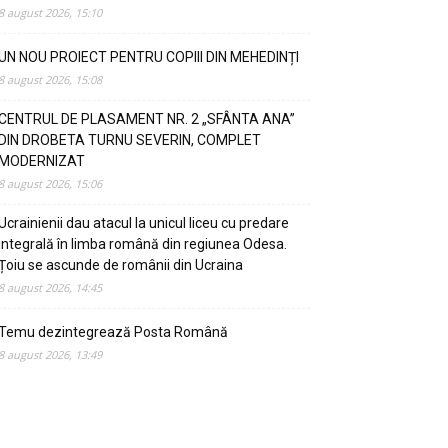
8 august 2026, 15:10
UN NOU PROIECT PENTRU COPIII DIN MEHEDINȚI
8 august 2026, 15:08
CENTRUL DE PLASAMENT NR. 2 „SFÂNTA ANA”
DIN DROBETA TURNU SEVERIN, COMPLET
MODERNIZAT
8 august 2026, 15:06
Ucrainienii dau atacul la unicul liceu cu predare
integrală în limba română din regiunea Odesa.
Țoiu se ascunde de românii din Ucraina
8 august 2026, 14:45
Temu dezintegrează Posta Română
8 august 2026, 13:49