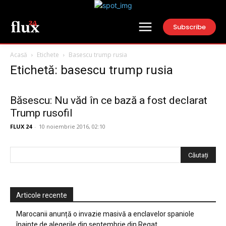
Subscribe
Acasă
Etichete
Basescu trump rusia
Etichetă: basescu trump rusia
Băsescu: Nu văd în ce bază a fost declarat
Trump rusofil
FLUX 24
-
10 noiembrie 2016, 02:10
Articole recente
Marocanii anunță o invazie masivă a enclavelor spaniole
înainte de alegerile din septembrie din Regat