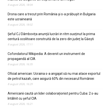
8 august 2026, 18:04
Drona care a trecut prin România și s-a prăbușit in Bulgaria
este ucraineană
8 august 2026, 18:02
Șeful CJ Dâmbovița anunță lucrări in ritm susținut la prima
centură ocolitoare construită de la zero din județ la Găești
8 august 2026, 17:11
Cofondatorul Wikipedia: A devenit un instrument de
propagandă al CIA
8 august 2026, 16:35
Oficial american: Ucraina s-a angajat să nu mai atace exportul
de petrol kazah, care asigură 60% din necesarul României
8 august 2026, 16:29
Americanii caută un lider colaboraționist pentru Cuba: 2 s-au
întâlnit cu șeful CIA
8 august 2026, 16:21