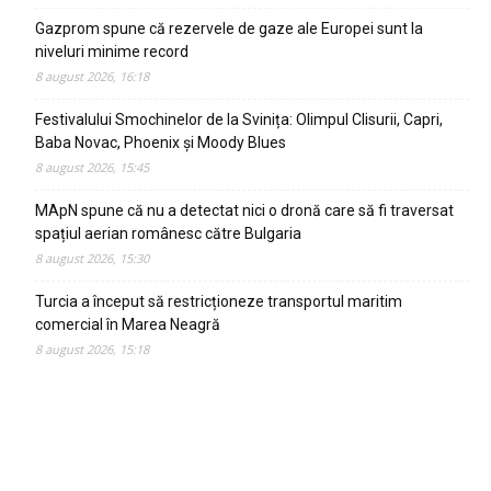
Gazprom spune că rezervele de gaze ale Europei sunt la
niveluri minime record
8 august 2026, 16:18
Festivalului Smochinelor de la Svinița: Olimpul Clisurii, Capri,
Baba Novac, Phoenix și Moody Blues
8 august 2026, 15:45
MApN spune că nu a detectat nici o dronă care să fi traversat
spațiul aerian românesc către Bulgaria
8 august 2026, 15:30
Turcia a început să restricționeze transportul maritim
comercial în Marea Neagră
8 august 2026, 15:18