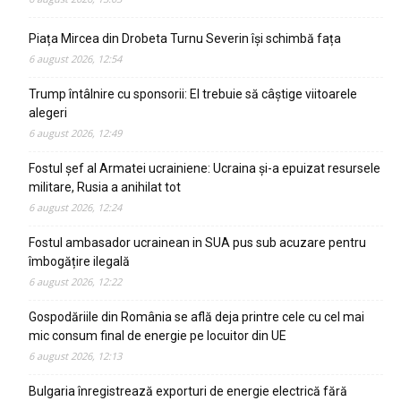
Piața Mircea din Drobeta Turnu Severin își schimbă fața
6 august 2026, 12:54
Trump întâlnire cu sponsorii: El trebuie să câștige viitoarele
alegeri
6 august 2026, 12:49
Fostul șef al Armatei ucrainiene: Ucraina și-a epuizat resursele
militare, Rusia a anihilat tot
6 august 2026, 12:24
Fostul ambasador ucrainean in SUA pus sub acuzare pentru
îmbogățire ilegală
6 august 2026, 12:22
Gospodăriile din România se află deja printre cele cu cel mai
mic consum final de energie pe locuitor din UE
6 august 2026, 12:13
Bulgaria înregistrează exporturi de energie electrică fără