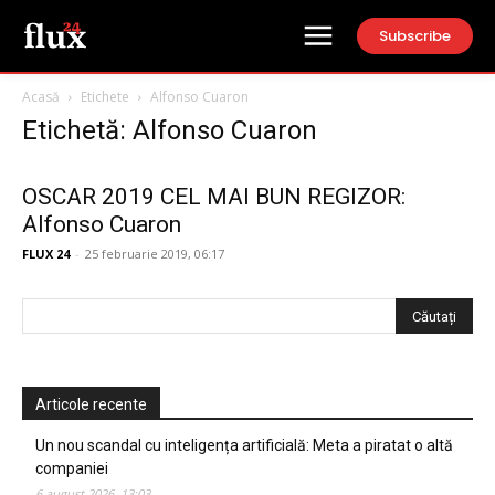
Subscribe
Acasă
Etichete
Alfonso Cuaron
Etichetă: Alfonso Cuaron
OSCAR 2019 CEL MAI BUN REGIZOR:
Alfonso Cuaron
FLUX 24
-
25 februarie 2019, 06:17
Articole recente
Un nou scandal cu inteligența artificială: Meta a piratat o altă
companiei
6 august 2026, 13:03