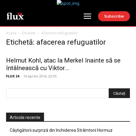
Subscribe
Acasă
Etichete
Afacerea refuguatilor
Etichetă: afacerea refuguatilor
Helmut Kohl, atac la Merkel înainte să se
întâlnească cu Viktor...
FLUX 24
-
16 aprilie 2016, 22:05
Articole recente
Câștigătorii surpriză din închiderea Strâmtorii Hormuz