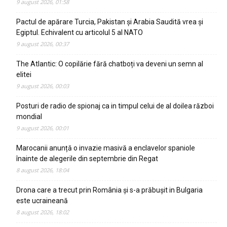
9 august 2026, 01:58
Pactul de apărare Turcia, Pakistan și Arabia Saudită vrea și
Egiptul. Echivalent cu articolul 5 al NATO
9 august 2026, 00:37
The Atlantic: O copilărie fără chatboți va deveni un semn al
elitei
9 august 2026, 00:03
Posturi de radio de spionaj ca in timpul celui de al doilea război
mondial
9 august 2026, 00:01
Marocanii anunță o invazie masivă a enclavelor spaniole
înainte de alegerile din septembrie din Regat
8 august 2026, 18:04
Drona care a trecut prin România și s-a prăbușit in Bulgaria
este ucraineană
8 august 2026, 18:02