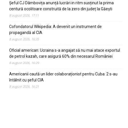
Șeful CJ Dâmbovița anunță lucrări in ritm susținut la prima
centură ocolitoare construită de la zero din județ la Găești
8 august 2026, 17:11
Cofondatorul Wikipedia: A devenit un instrument de
propagandă al CIA
8 august 2026, 16:35
Oficial american: Ucraina s-a angajat să nu mai atace exportul
de petrol kazah, care asigură 60% din necesarul României
8 august 2026, 16:29
Americanii caută un lider colaboraționist pentru Cuba: 2 s-au
întâlnit cu șeful CIA
8 august 2026, 16:21