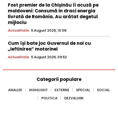
Fost premier de la Chișinău îi acuză pe
moldoveni: Consumă in draci energia
livrată de România. Au arătat degetul
mijlociu
Actualitate
5 August 2026, 10:08
Cum își bate joc Guvernul de noi cu
„ieftinirea” motorinei
Actualitate
5 August 2026, 09:52
Categorii populare
ANALIZE
HIGHLIGHT
EXTERNE
SPECIAL
SOCIAL
POLITICA
DEZVALUIRI