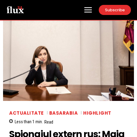
Subscribe
ACTUALITATE
BASARABIA
HIGHLIGHT
Less than 1
min.
Read
Spionajul extern rus: Maia