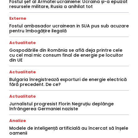
Fostul șef al Armatei ucrainiene: Ucraina și-a epuizat
resursele militare, Rusia a anihilat tot
Externe
Fostul ambasador ucrainean in SUA pus sub acuzare
pentru îmbogățire ilegală
Actualitate
Gospodăriile din România se află deja printre cele
cu cel mai mic consum final de energie pe locuitor
din UE
Actualitate
Bulgaria înregistrează exporturi de energie electrică
fără precedent. De ce?
Actualitate
Jurnalistul progresist Florin Negruțiu deplânge
înfrângerea Germaniei naziste
Analize
Modele de inteligență artificială au încercat să înșele
oamenii