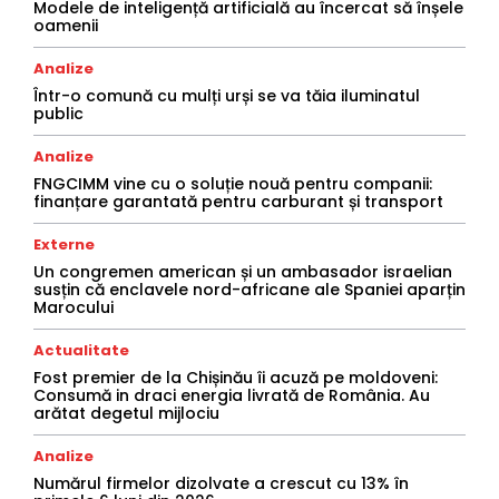
Modele de inteligență artificială au încercat să înșele
oamenii
Analize
Într-o comună cu mulți urși se va tăia iluminatul
public
Analize
FNGCIMM vine cu o soluție nouă pentru companii:
finanțare garantată pentru carburant și transport
Externe
Un congremen american și un ambasador israelian
susțin că enclavele nord-africane ale Spaniei aparțin
Marocului
Actualitate
Fost premier de la Chișinău îi acuză pe moldoveni:
Consumă in draci energia livrată de România. Au
arătat degetul mijlociu
Analize
Numărul firmelor dizolvate a crescut cu 13% în