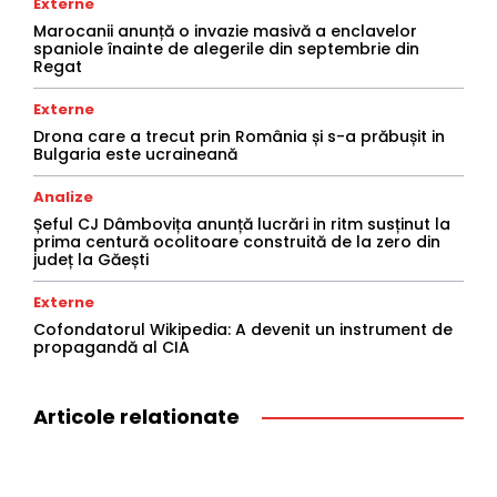
Externe
Marocanii anunță o invazie masivă a enclavelor
spaniole înainte de alegerile din septembrie din
Regat
Externe
Drona care a trecut prin România și s-a prăbușit in
Bulgaria este ucraineană
Analize
Șeful CJ Dâmbovița anunță lucrări in ritm susținut la
prima centură ocolitoare construită de la zero din
județ la Găești
Externe
Cofondatorul Wikipedia: A devenit un instrument de
propagandă al CIA
Articole relationate