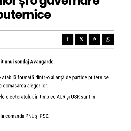
or și o guvernare
 puternice
vit unui sondaj Avangarde.
 stabilă formată dintr-o alianță de partide puternice
c comasarea alegerilor.
le electoratului, în timp ce AUR și USR sunt în
t la comanda PNL și PSD.