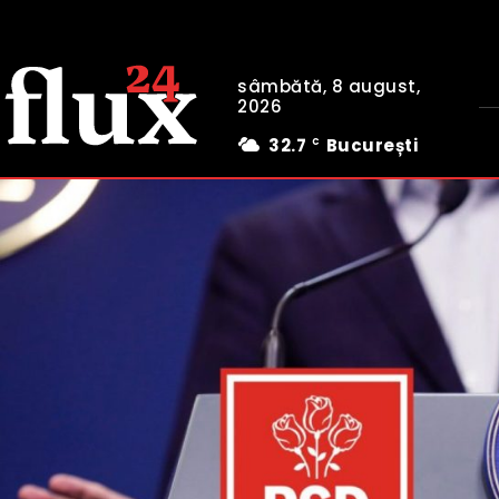
sâmbătă, 8 august,
2026
32.7
București
C