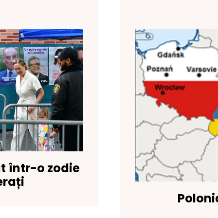
at într-o zodie
erați
Poloni