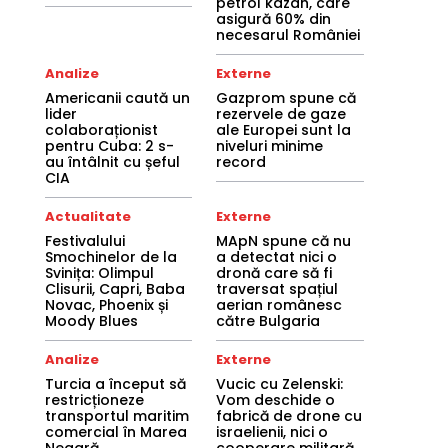
petrol kazah, care
asigură 60% din
necesarul României
Analize
Externe
Americanii caută un
Gazprom spune că
lider
rezervele de gaze
colaboraționist
ale Europei sunt la
pentru Cuba: 2 s-
niveluri minime
au întâlnit cu șeful
record
CIA
Actualitate
Externe
Festivalului
MApN spune că nu
Smochinelor de la
a detectat nici o
Svinița: Olimpul
dronă care să fi
Clisurii, Capri, Baba
traversat spațiul
Novac, Phoenix și
aerian românesc
Moody Blues
către Bulgaria
Analize
Externe
Turcia a început să
Vucic cu Zelenski:
restricționeze
Vom deschide o
transportul maritim
fabrică de drone cu
comercial în Marea
israelienii, nici o