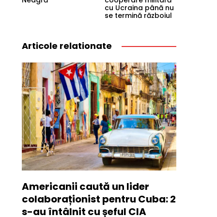
Neagră
cooperare militară
cu Ucraina până nu
se termină războiul
Articole relationate
Americanii caută un lider
colaboraționist pentru Cuba: 2
s-au întâlnit cu șeful CIA