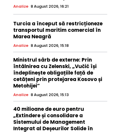
Analize
8 August 2026, 16:21
Turcia a început să restricționeze
transportul maritim comercial în
Marea Neagră
Analize
8 August 2026, 15:18
Ministrul sârb de externe: Prin
întâlnirea cu Zelenski, „Vučić își
îndeplinește obligațiile față de
cetățeni prin protejarea Kosovo și
Metohijei”
Analize
8 August 2026, 15:13
40 milioane de euro pentru
„Extindere și consolidare a
Sistemului de Management
Integrat al Deșeurilor Solide în