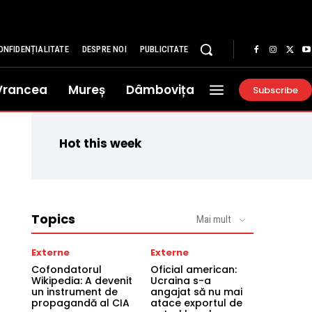
ONFIDENȚIALITATE
DESPRE NOI
PUBLICITATE
Vrancea
Mureș
Dâmbovița
Subscribe
Hot this week
Topics
Mai mult
Externe
Externe
Cofondatorul
Oficial american:
Wikipedia: A devenit
Ucraina s-a
un instrument de
angajat să nu mai
propagandă al CIA
atace exportul de