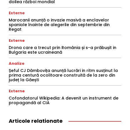
doilea război mondial
Externe
Marocanii anunță o invazie masivă a enclavelor
spaniole înainte de alegerile din septembrie din
Regat
Externe
Drona care a trecut prin România și s-a prăbușit in
Bulgaria este ucraineană
Analize
Șeful CJ Dâmbovița anunță lucrări in ritm susținut la
prima centură ocolitoare construită de la zero din
județ la Găești
Externe
Cofondatorul Wikipedia: A devenit un instrument de
propagandă al CIA
Articole relationate