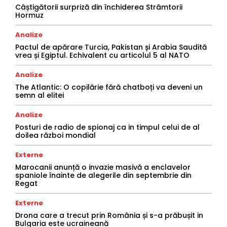
Câștigătorii surpriză din închiderea Strâmtorii
Hormuz
Analize
Pactul de apărare Turcia, Pakistan și Arabia Saudită
vrea și Egiptul. Echivalent cu articolul 5 al NATO
Analize
The Atlantic: O copilărie fără chatboți va deveni un
semn al elitei
Analize
Posturi de radio de spionaj ca in timpul celui de al
doilea război mondial
Externe
Marocanii anunță o invazie masivă a enclavelor
spaniole înainte de alegerile din septembrie din
Regat
Externe
Drona care a trecut prin România și s-a prăbușit in
Bulgaria este ucraineană