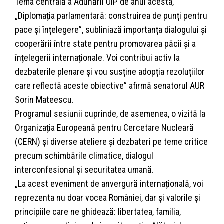
Tema centrală a Adunării UIP de anul acesta,
„Diplomația parlamentară: construirea de punți pentru
pace și înțelegere”, subliniază importanța dialogului și
cooperării între state pentru promovarea păcii și a
înțelegerii internaționale. Voi contribui activ la
dezbaterile plenare și vou susține adopția rezoluțiilor
care reflectă aceste obiective” afirmă senatorul AUR
Sorin Mateescu.
Programul sesiunii cuprinde, de asemenea, o vizită la
Organizația Europeană pentru Cercetare Nucleară
(CERN) și diverse ateliere și dezbateri pe teme critice
precum schimbările climatice, dialogul
interconfesional și securitatea umană.
„La acest eveniment de anvergură internațională, voi
reprezenta nu doar vocea României, dar și valorile și
principiile care ne ghidează: libertatea, familia,