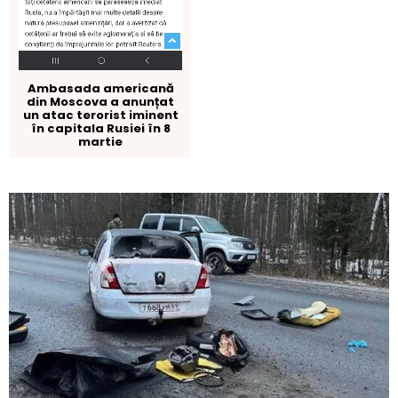
Ambasada americană
din Moscova a anunțat
un atac terorist iminent
în capitala Rusiei în 8
martie