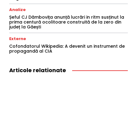
Analize
Șeful CJ Dâmbovița anunță lucrări in ritm susținut la
prima centură ocolitoare construită de la zero din
județ la Găești
Externe
Cofondatorul Wikipedia: A devenit un instrument de
propagandă al CIA
Articole relationate