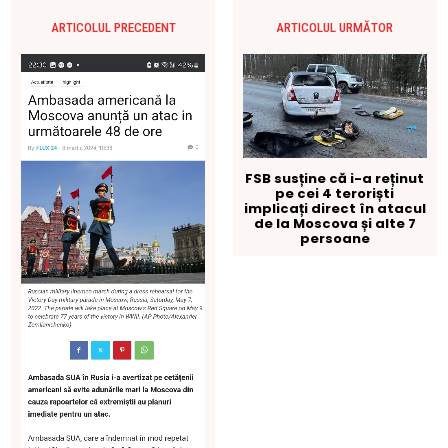
ARTICOLUL PRECEDENT
ARTICOLUL URMĂTOR
FSB susține că i-a reținut
pe cei 4 teroriști
implicați direct în atacul
de la Moscova și alte 7
persoane