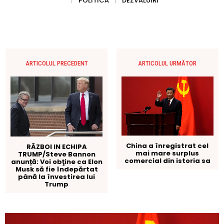
POLITICA
DEZVALUIRI
ARTICOLUL PRECEDENT
ARTICOLUL URMĂTOR
China a înregistrat cel
RĂZBOI IN ECHIPA
mai mare surplus
TRUMP/Steve Bannon
comercial din istoria sa
anunță: Voi obţine ca Elon
Musk să fie îndepărtat
până la învestirea lui
Trump