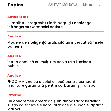
Topics
#ALEGERIMOLDOVA
Mai mult
Actualitate
Jurnalistul progresist Florin Negruțiu deplânge
înfrângerea Germaniei naziste
Analize
Modele de inteligență artificială au încercat să înșele
oamenii
Analize
Într-o comună cu mulți urși se va tăia iluminatul
public
Analize
FNGCIMM vine cu o soluție nouă pentru companii:
finanțare garantată pentru carburant și transport
Externe
Un congremen american și un ambasador israelian
susțin că enclavele nord-africane ale Spaniei aparțin
Marocului