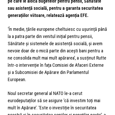
pe care le alocă bugetelor pentru pensii, Sănătate
sau asistență socială, pentru a garanta securitatea
generațiilor viitoare, relatează agenția EFE.
‘În medie, țările europene cheltuiesc cu ușurință până
la a patra parte din venitul inițial pentru pensii,
Sănătate și sistemele de asistență socială, și avem
nevoie doar de o mică parte din acești bani pentru a
ne consolida mult mai mult apărarea’, a susținut Rutte
într-o intervenție în fața Comisiei de Afaceri Externe
și a Subcomisiei de Apărare din Parlamentul
European.
Noul secretar general al NATO le-a cerut
eurodeputaților să se asigure ‘că investim toți mai
mult în Apărare’. ‘Este o investiție în securitatea
noastră și în securitatea copiilor și nepoților noștri’, a