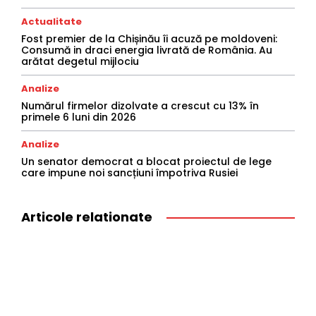
Actualitate
Fost premier de la Chișinău îi acuză pe moldoveni:
Consumă in draci energia livrată de România. Au
arătat degetul mijlociu
Analize
Numărul firmelor dizolvate a crescut cu 13% în
primele 6 luni din 2026
Analize
Un senator democrat a blocat proiectul de lege
care impune noi sancțiuni împotriva Rusiei
Articole relationate