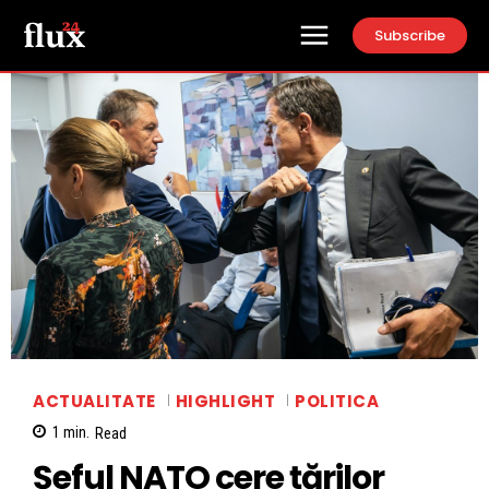
Subscribe
ACTUALITATE
HIGHLIGHT
POLITICA
1
min.
Read
Șeful NATO cere țărilor