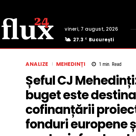
vineri, 7 august, 2026
27.3
București
C
ANALIZE
MEHEDINȚI
1
min.
Read
Șeful CJ Mehedinți:
buget este destinat 
cofinanțării proiec
fonduri europene 