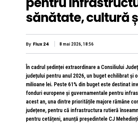
pentru infrastructu
sănătate, cultură ș
By
Flux 24
8 mai 2026, 18:56
În cadrul ședinței extraordinare a Consiliului Jud
județului pentru anul 2026, un buget echilibrat și 
milioane lei. Peste 61% din buget este destinat inve
fonduri europene și guvernamentale pentru infrastr
acest an, una dintre prioritățile majore rămâne c
județene, pentru că infrastructura rutieră înseam
pentru cetățeni, anunță președintele CJ Mehedinț