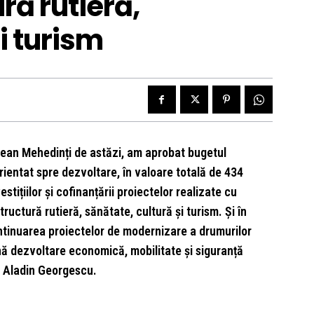
ră rutieră,
i turism
ețean Mehedinți de astăzi, am aprobat bugetul
orientat spre dezvoltare, în valoare totală de 434
stițiilor și cofinanțării proiectelor realizate cu
uctură rutieră, sănătate, cultură și turism. Și în
ontinuarea proiectelor de modernizare a drumurilor
nă dezvoltare economică, mobilitate și siguranță
i Aladin Georgescu.