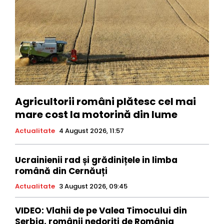
Agricultorii români plătesc cel mai
mare cost la motorină din lume
Actualitate
4 August 2026, 11:57
Ucrainienii rad și grădinițele in limba
română din Cernăuți
Actualitate
3 August 2026, 09:45
VIDEO: Vlahii de pe Valea Timocului din
Serbia, românii nedoriți de România