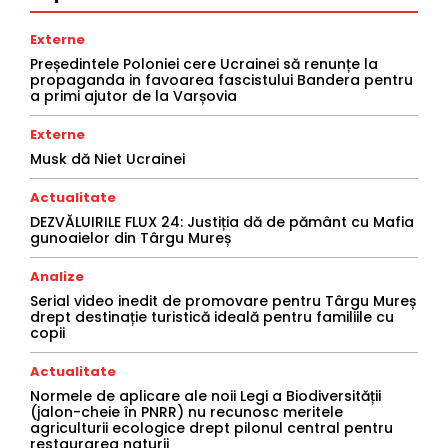
Externe
Președintele Poloniei cere Ucrainei să renunțe la
propaganda in favoarea fascistului Bandera pentru
a primi ajutor de la Varșovia
Externe
Musk dă Niet Ucrainei
Actualitate
DEZVĂLUIRILE FLUX 24: Justiția dă de pământ cu Mafia
gunoaielor din Târgu Mureș
Analize
Serial video inedit de promovare pentru Târgu Mureș
drept destinație turistică ideală pentru familiile cu
copii
Actualitate
Normele de aplicare ale noii Legi a Biodiversității
(jalon-cheie în PNRR) nu recunosc meritele
agriculturii ecologice drept pilonul central pentru
restaurarea naturii