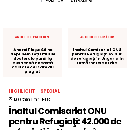
POLITICA
DEZVALUIRI
ARTICOLUL PRECEDENT
ARTICOLUL URMĂTOR
Andrei Pleşu: Să ne
Înaltul Comisariat ONU
depunem toţi titlurile
pentru Refugiaţi: 42.000
doctorale până îşi
de refugiați în Ungaria în
suspendă această
următoarele 10 zile
calitate cei care au
plagiat!