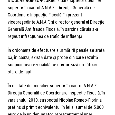
NICOLAE ROMEO-FLORIN
, la data faptelor consilier
superior în cadrul A.N.A.F.- Direcția Generală de
Coordonare Inspecție Fiscală, în prezent
vicepreședinte A.N.A.F. și director general al Direcției
Generală Antifraudă Fiscală, în sarcina căruia s-a
reținut infracțiunea de trafic de influență.
În ordonanța de efectuare a urmăririi penale se arată
că, în cauză, există date și probe din care rezultă
suspiciunea rezonabilă ce conturează următoarea
stare de fapt:
În calitate de consilier superior în cadrul A.N.A.F.-
Direcția Generală de Coordonare Inspecție Fiscală, în
vara anului 2010, suspectul Nicolae Romeo-Florin a
pretins și primit echivalentul în lei al sumei de 5.000
euro de la un denunțător, reprezentant al unei