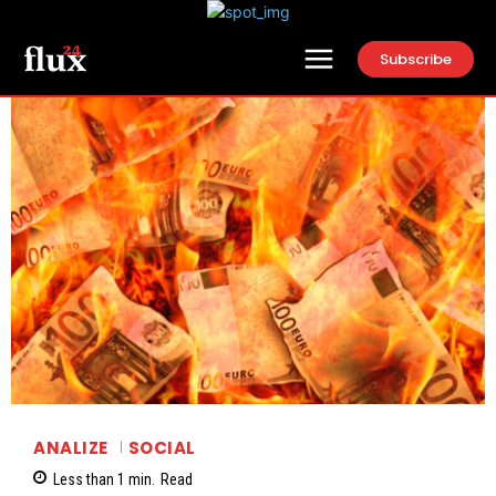
Subscribe
ANALIZE
SOCIAL
Less than 1
min.
Read