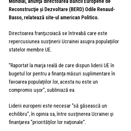
Mondial, anunţă directoarea Băncii Europene de
Reconstrucţie şi Dezvoltare (BERD) Odile Renaud-
Basso, relatează site-ul american Politico.
Directoarea franţuzoiacă se întreabă care este
repercusiunea susţinerii Ucrainei asupra populaţiilor
statelor membre UE.
”Raportat la marja reală de care dispun liderii UE în
bugetul lor pentru a finanţa măsuri suplimentare în
favoarea populaţiilor lor, acesta nu este un
compromis uşor”, subliniază ea.
Liderii europeni este necesar ”să găsească un
echilibru”, în opinia sa, între susţinerea Ucrainei şi
finanţarea ”priorităţilor lor naţionale”.