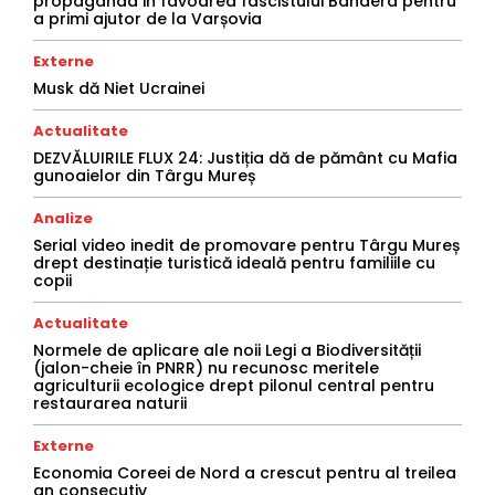
propaganda in favoarea fascistului Bandera pentru
a primi ajutor de la Varșovia
Externe
Musk dă Niet Ucrainei
Actualitate
DEZVĂLUIRILE FLUX 24: Justiția dă de pământ cu Mafia
gunoaielor din Târgu Mureș
Analize
Serial video inedit de promovare pentru Târgu Mureș
drept destinație turistică ideală pentru familiile cu
copii
Actualitate
Normele de aplicare ale noii Legi a Biodiversității
(jalon-cheie în PNRR) nu recunosc meritele
agriculturii ecologice drept pilonul central pentru
restaurarea naturii
Externe
Economia Coreei de Nord a crescut pentru al treilea
an consecutiv