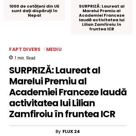
1000 de cetățeni din UE
SURPRIZĂ: Laureat al
sunt dați dispăruți în
Marelui Premiu al
Nepal
Academiei Franceze
laudă activitatea lui
Lilian Zamfiroiu în
fruntea ICR