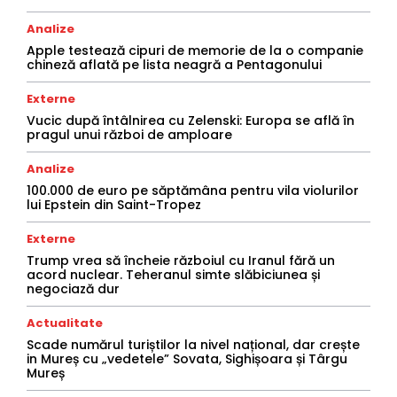
Analize
Apple testează cipuri de memorie de la o companie
chineză aflată pe lista neagră a Pentagonului
Externe
Vucic după întâlnirea cu Zelenski: Europa se află în
pragul unui război de amploare
Analize
100.000 de euro pe săptămâna pentru vila violurilor
lui Epstein din Saint-Tropez
Externe
Trump vrea să încheie războiul cu Iranul fără un
acord nuclear. Teheranul simte slăbiciunea și
negociază dur
Actualitate
Scade numărul turiștilor la nivel național, dar crește
in Mureș cu „vedetele” Sovata, Sighișoara și Târgu
Mureș