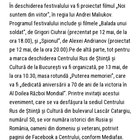
În deschiderea festivalului va fi proiectat filmul „Noi
suntem din viitor”, în regia lui Andrei Maliukov.
Programul festivalului include şi filmele „Balada unui
soldat”, de Grigori Ciuhrai (prezentat pe 12 mai, de la
ora 18.00), şi „Spionul”, de Alexei Andrianov (proiectat
pe 12 mai, de la ora 20.00).Pe de altă parte, tot pentru
a marca deschiderea Centrului Rus de Ştiinţă şi
Cultură de la Bucureşti va fi organizată, pe 13 mai, de
la ora 10.30, masa rotundă „Puterea memoriei”, care
va fi „dedicată aniversării a 70 de ani de la victoria în
Al Doilea Război Mondial”. Printre invitaţii acestui
eveniment, care se va desfăşura la sediul Centrului
Rus de Ştiinţă şi Cultură din bulevarul Lascăr Catargiu,
numărul 50, se vor număra istorici din Rusia şi
România, oameni din domeniu şi veterani, potrivit
paginii de Facebook a Centrului, conform Mediafax.